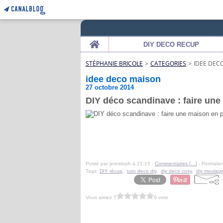
Home
DIY DECO RECUP
STÉPHANIE BRICOLE
>
CATEGORIES
>
IDEE DEC
idee deco maison
27 octobre 2014
DIY déco scandinave : faire une 
Posté par jeresteph à 21:15 -
Commentaires [
…
]
- Permalien
Tags:
DIY récup
,
tuto deco diy
,
diy deco cosy
,
diy moulag
Vous aimez ?
0 vote