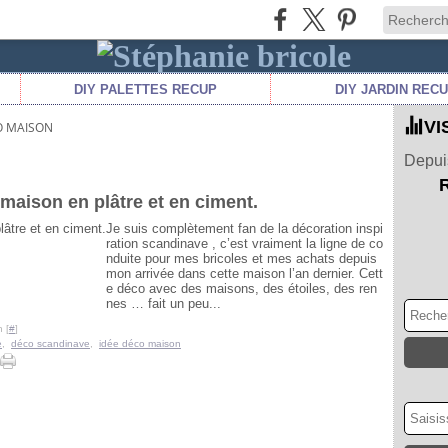
DIY PALETTES RECUP
DIY JARDIN REC
VI
O MAISON
Depuis
maison en plâtre et en ciment.
Je suis complètement fan de la décoration inspi
ration scandinave , c’est vraiment la ligne de co
nduite pour mes bricoles et mes achats depuis
mon arrivée dans cette maison l’an dernier. Cett
e déco avec des maisons, des étoiles, des ren
nes … fait un peu...
 [
#
]
e
,
déco scandinave
,
idée déco maison