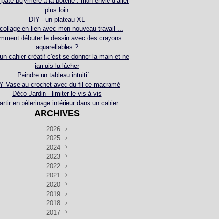
 pâte polymère à la poterie : mon envie d’aller
plus loin
DIY - un plateau XL
collage en lien avec mon nouveau travail ...
mment débuter le dessin avec des crayons
aquarellables ?
 un cahier créatif c'est se donner la main et ne
jamais la lâcher
Peindre un tableau intuitif ...
Y Vase au crochet avec du fil de macramé
Déco Jardin - limiter le vis à vis
artir en pèlerinage intérieur dans un cahier
ARCHIVES
2026
2025
Juillet
(5)
Décembre
2024
Juin
(4)
(4)
Novembre
Décembre
2023
Mai
(3)
(3)
(2)
Décembre
Novembre
Octobre
2022
Avril
(3)
(4)
(24)
(2)
Septembre
Novembre
Décembre
Octobre
2021
Mars
(3)
(5)
(3)
(5)
(1)
Septembre
Novembre
Décembre
Octobre
2020
Janvier
Août
(1)
(1)
(5)
(2)
(4)
(3)
Septembre
Novembre
Décembre
Octobre
2019
Juillet
Août
(2)
(2)
(6)
(5)
(7)
(3)
Septembre
Septembre
Novembre
Décembre
2018
Juillet
Août
Juin
(1)
(2)
(4)
(6)
(6)
(6)
(6)
Novembre
Décembre
Octobre
2017
Juillet
Août
Août
Juin
Mai
(1)
(4)
(4)
(2)
(1)
(5)
(4)
(1)