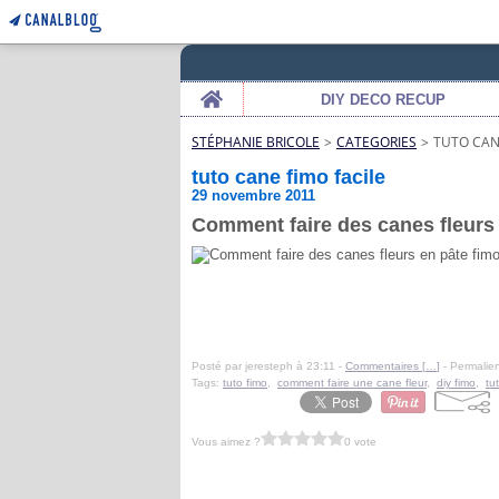
Home
DIY DECO RECUP
STÉPHANIE BRICOLE
>
CATEGORIES
>
TUTO CAN
tuto cane fimo facile
29 novembre 2011
Comment faire des canes fleurs
Posté par jeresteph à 23:11 -
Commentaires [
…
]
- Permalien
Tags:
tuto fimo
,
comment faire une cane fleur
,
diy fimo
,
tu
Vous aimez ?
0 vote