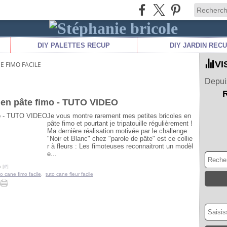
DIY PALETTES RECUP
DIY JARDIN REC
VI
E FIMO FACILE
Depuis
 en pâte fimo - TUTO VIDEO
Je vous montre rarement mes petites bricoles en
pâte fimo et pourtant je tripatouille régulièrement !
Ma dernière réalisation motivée par le challenge
"Noir et Blanc" chez "parole de pâte" est ce collie
r à fleurs : Les fimoteuses reconnaitront un modèl
e...
 [
#
]
to cane fimo facile
,
tuto cane fleur facile