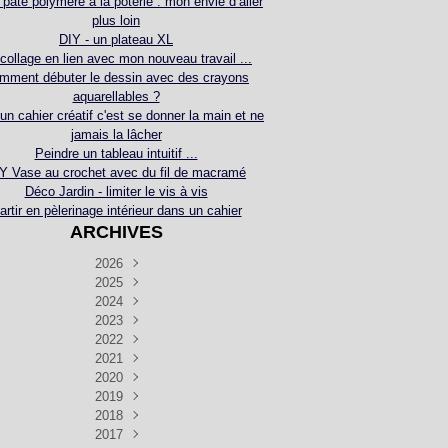
 pâte polymère à la poterie : mon envie d’aller
plus loin
DIY - un plateau XL
collage en lien avec mon nouveau travail ...
mment débuter le dessin avec des crayons
aquarellables ?
 un cahier créatif c'est se donner la main et ne
jamais la lâcher
Peindre un tableau intuitif ...
Y Vase au crochet avec du fil de macramé
Déco Jardin - limiter le vis à vis
artir en pèlerinage intérieur dans un cahier
ARCHIVES
2026
2025
Juillet
(5)
Décembre
2024
Juin
(4)
(4)
Novembre
Décembre
2023
Mai
(3)
(3)
(2)
Décembre
Novembre
Octobre
2022
Avril
(3)
(4)
(24)
(2)
Septembre
Novembre
Décembre
Octobre
2021
Mars
(3)
(5)
(3)
(5)
(1)
Septembre
Novembre
Décembre
Octobre
2020
Janvier
Août
(1)
(1)
(5)
(2)
(4)
(3)
Septembre
Novembre
Décembre
Octobre
2019
Juillet
Août
(2)
(2)
(6)
(5)
(7)
(3)
Septembre
Septembre
Novembre
Décembre
2018
Juillet
Août
Juin
(1)
(2)
(4)
(6)
(6)
(6)
(6)
Novembre
Décembre
Octobre
2017
Juillet
Août
Août
Juin
Mai
(1)
(4)
(4)
(2)
(1)
(5)
(4)
(1)