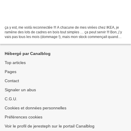
ça y est, me voilà reconnectée !!! A chacune de mes virées chez IKEA, je
ramène des lots de cadres en bois tout simples … ça peut servir !!! Bon, j’y
vais pas tous les mois (dommage !), mais mon stock commençait quand
même à devenir intéressant … Et puis...
Hébergé par Canalblog
Top articles
Pages
Contact
Signaler un abus
C.G.U.
Cookies et données personnelles
Préférences cookies
Voir le profil de jeresteph sur le portail Canalblog