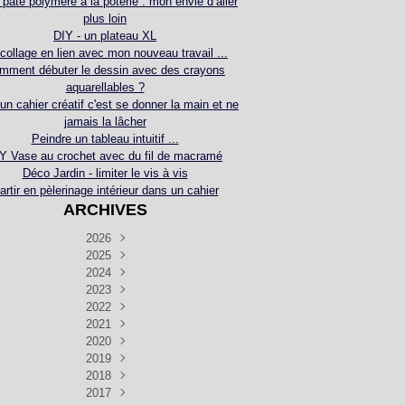
 pâte polymère à la poterie : mon envie d’aller
plus loin
DIY - un plateau XL
collage en lien avec mon nouveau travail ...
mment débuter le dessin avec des crayons
aquarellables ?
 un cahier créatif c'est se donner la main et ne
jamais la lâcher
Peindre un tableau intuitif ...
Y Vase au crochet avec du fil de macramé
Déco Jardin - limiter le vis à vis
artir en pèlerinage intérieur dans un cahier
ARCHIVES
2026
2025
Juillet
(5)
Décembre
2024
Juin
(4)
(4)
Novembre
Décembre
2023
Mai
(3)
(3)
(2)
Décembre
Novembre
Octobre
2022
Avril
(3)
(4)
(24)
(2)
Septembre
Novembre
Décembre
Octobre
2021
Mars
(3)
(5)
(3)
(5)
(1)
Septembre
Novembre
Décembre
Octobre
2020
Janvier
Août
(1)
(1)
(5)
(2)
(4)
(3)
Septembre
Novembre
Décembre
Octobre
2019
Juillet
Août
(2)
(2)
(6)
(5)
(7)
(3)
Septembre
Septembre
Novembre
Décembre
2018
Juillet
Août
Juin
(1)
(2)
(4)
(6)
(6)
(6)
(6)
Novembre
Décembre
Octobre
2017
Juillet
Août
Août
Juin
Mai
(1)
(4)
(4)
(2)
(1)
(5)
(4)
(1)