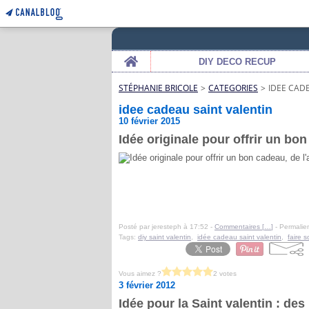
Home
DIY DECO RECUP
STÉPHANIE BRICOLE
>
CATEGORIES
>
IDEE CAD
idee cadeau saint valentin
10 février 2015
Idée originale pour offrir un bon
Posté par jeresteph à 17:52 -
Commentaires [
…
]
- Permalien
Tags:
diy saint valentin
,
idée cadeau saint valentin
,
faire 
Vous aimez ?
2 votes
3 février 2012
Idée pour la Saint valentin : d