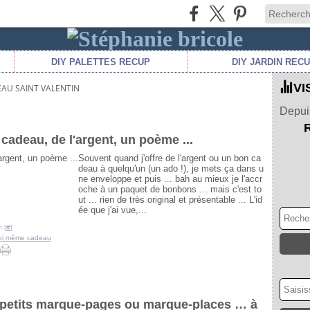
DIY PALETTES RECUP
DIY JARDIN REC
VI
EAU SAINT VALENTIN
Depuis
 cadeau, de l'argent, un poème ...
Souvent quand j'offre de l'argent ou un bon ca
deau à quelqu'un (un ado !), je mets ça dans u
ne enveloppe et puis ... bah au mieux je l'accr
oche à un paquet de bonbons ... mais c'est to
ut ... rien de très original et présentable ... L'id
ée que j'ai vue,...
 [
#
]
soi même cadeau
es petits marque-pages ou marque-places … à