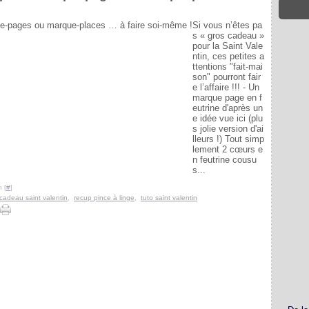
Si vous n’êtes pa
s « gros cadeau »
pour la Saint Vale
ntin, ces petites a
ttentions "fait-mai
son" pourront fair
e l’affaire !!! - Un
marque page en f
eutrine d'après un
e idée vue ici (plu
s jolie version d'ai
lleurs !) Tout simp
lement 2 cœurs e
n feutrine cousu
s...
 [
#
]
cadeau saint valentin
,
recup pince à linge
,
tuto saint valentin