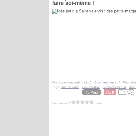
faire soi-même !
Posté par jeresteph à 16:15 -
Commentaires [
…
]
- Permalien
Tags:
saint valentin
,
idée créative
,
diy saint valentin
,
idée 
Vous aimez ?
0 vote