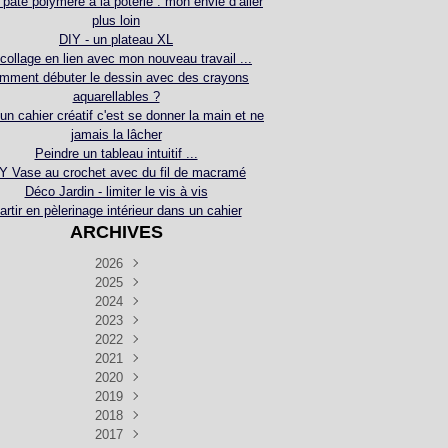
 pâte polymère à la poterie : mon envie d’aller
plus loin
DIY - un plateau XL
collage en lien avec mon nouveau travail ...
mment débuter le dessin avec des crayons
aquarellables ?
 un cahier créatif c'est se donner la main et ne
jamais la lâcher
Peindre un tableau intuitif ...
Y Vase au crochet avec du fil de macramé
Déco Jardin - limiter le vis à vis
artir en pèlerinage intérieur dans un cahier
ARCHIVES
2026
2025
Juillet
(5)
Décembre
2024
Juin
(4)
(4)
Novembre
Décembre
2023
Mai
(3)
(3)
(2)
Décembre
Novembre
Octobre
2022
Avril
(3)
(4)
(24)
(2)
Septembre
Novembre
Décembre
Octobre
2021
Mars
(3)
(5)
(3)
(5)
(1)
Septembre
Novembre
Décembre
Octobre
2020
Janvier
Août
(1)
(1)
(5)
(2)
(4)
(3)
Septembre
Novembre
Décembre
Octobre
2019
Juillet
Août
(2)
(2)
(6)
(5)
(7)
(3)
Septembre
Septembre
Novembre
Décembre
2018
Juillet
Août
Juin
(1)
(2)
(4)
(6)
(6)
(6)
(6)
Novembre
Décembre
Octobre
2017
Juillet
Août
Août
Juin
Mai
(1)
(4)
(4)
(2)
(1)
(5)
(4)
(1)