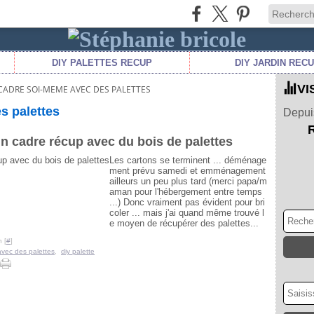
DIY PALETTES RECUP
DIY JARDIN REC
VI
 CADRE SOI-MEME AVEC DES PALETTES
s palettes
Depuis
un cadre récup avec du bois de palettes
Les cartons se terminent ... déménage
ment prévu samedi et emménagement
ailleurs un peu plus tard (merci papa/m
aman pour l'hébergement entre temps
...) Donc vraiment pas évident pour bri
coler ... mais j'ai quand même trouvé l
e moyen de récupérer des palettes...
 [
#
]
avec des palettes
,
diy palette