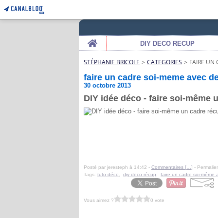
Home
DIY DECO RECUP
STÉPHANIE BRICOLE
>
CATEGORIES
>
FAIRE UN
faire un cadre soi-meme avec de
30 octobre 2013
DIY idée déco - faire soi-même 
Posté par jeresteph à 14:42 -
Commentaires [
…
]
- Permalien
Tags:
tuto déco
,
diy deco récup
,
faire un cadre soi-même 
Vous aimez ?
0 vote