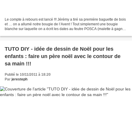
Le compte à rebours est lancé !!! Jérémy a tiré sa première baguette de bois
et … on a allumé notre bougie de l’Avent ! Tout simplement une bougie
blanche sur laquelle on a écrit les dates au feutre POSCA (malette à gagner,
entre autres, ici !!! ) Chaque...
TUTO DIY - idée de dessin de Noël pour les
enfants : faire un père noël avec le contour de
sa main !!!
Publié le 10/11/2011 à 18:20
Par
jeresteph