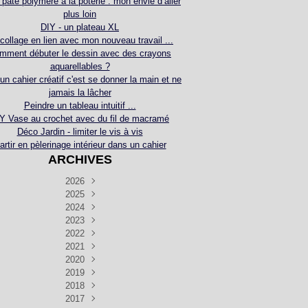
 pâte polymère à la poterie : mon envie d’aller
plus loin
DIY - un plateau XL
collage en lien avec mon nouveau travail ...
mment débuter le dessin avec des crayons
aquarellables ?
 un cahier créatif c'est se donner la main et ne
jamais la lâcher
Peindre un tableau intuitif ...
Y Vase au crochet avec du fil de macramé
Déco Jardin - limiter le vis à vis
artir en pèlerinage intérieur dans un cahier
ARCHIVES
2026
2025
Juillet
(5)
Décembre
2024
Juin
(4)
(4)
Novembre
Décembre
2023
Mai
(3)
(3)
(2)
Décembre
Novembre
Octobre
2022
Avril
(3)
(4)
(24)
(2)
Septembre
Novembre
Décembre
Octobre
2021
Mars
(3)
(5)
(3)
(5)
(1)
Septembre
Novembre
Décembre
Octobre
2020
Janvier
Août
(1)
(1)
(5)
(2)
(4)
(3)
Septembre
Novembre
Décembre
Octobre
2019
Juillet
Août
(2)
(2)
(6)
(5)
(7)
(3)
Septembre
Septembre
Novembre
Décembre
2018
Juillet
Août
Juin
(1)
(2)
(4)
(6)
(6)
(6)
(6)
Novembre
Décembre
Octobre
2017
Juillet
Août
Août
Juin
Mai
(1)
(4)
(4)
(2)
(1)
(5)
(4)
(1)