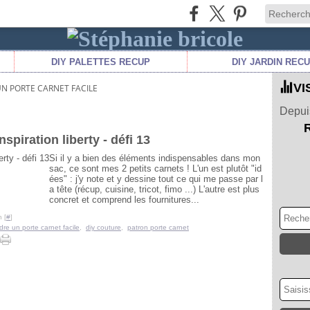
DIY PALETTES RECUP
DIY JARDIN REC
VI
N PORTE CARNET FACILE
Depuis
spiration liberty - défi 13
Si il y a bien des éléments indispensables dans mon
sac, ce sont mes 2 petits carnets ! L'un est plutôt "id
ées" : j'y note et y dessine tout ce qui me passe par l
a tête (récup, cuisine, tricot, fimo ...) L'autre est plus
concret et comprend les fournitures...
 [
#
]
dre un porte carnet facile
,
diy couture
,
patron porte carnet