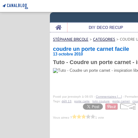
Home
DIY DECO RECUP
STÉPHANIE BRICOLE
>
CATEGORIES
>
COUDRE U
coudre un porte carnet facile
13 octobre 2010
Tuto - Coudre un porte carnet - in
Posté par jeresteph à 08:05 -
Commentaires [
…
]
- Permalien
Tags:
défi 13
,
porte carte
,
tuto couture
,
porte carnet
,
cou
Vous aimez ?
1 vote