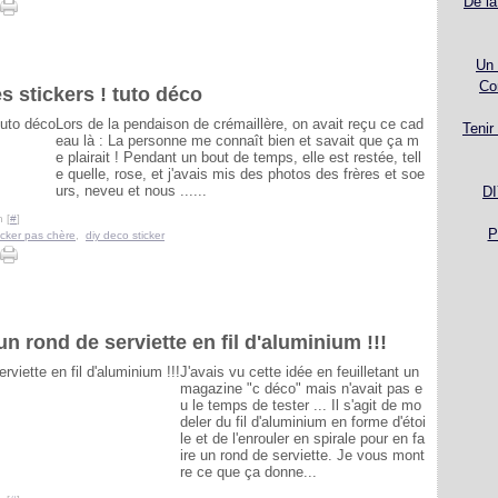
De la
Un 
Co
 stickers ! tuto déco
Lors de la pendaison de crémaillère, on avait reçu ce cad
Tenir
eau là : La personne me connaît bien et savait que ça m
e plairait ! Pendant un bout de temps, elle est restée, tell
e quelle, rose, et j'avais mis des photos des frères et soe
urs, neveu et nous ......
DI
 [
#
]
P
icker pas chère
,
diy deco sticker
n rond de serviette en fil d'aluminium !!!
J'avais vu cette idée en feuilletant un
magazine "c déco" mais n'avait pas e
u le temps de tester ... Il s'agit de mo
deler du fil d'aluminium en forme d'étoi
le et de l'enrouler en spirale pour en fa
ire un rond de serviette. Je vous mont
re ce que ça donne...