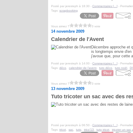
Posté par jeresteph à 18:30 -
Commentaires [
…
]
- Permalien
Tags:
scrapbooking
Vous aimez ?
0 vote
14 novembre 2009
Calendrier de l'Avent
Décembre approche et q
is longtemps envie d'en 
j'avoue que, pour cette a
Posté par jeresteph à 14:00 -
Commentaires [
…
]
- Permalien
Tags:
déco
,
calendrier de l'avent
,
tuto déco
,
tuto noël
,
DI
Vous aimez ?
0 vote
13 novembre 2009
Tuto tricoter un sac avec des res
Posté par jeresteph à 06:50 -
Commentaires [
…
]
- Permalien
Tags:
tricot
,
sac
,
tuto
,
trico'13
,
tuto tricot
,
tricoter un sac