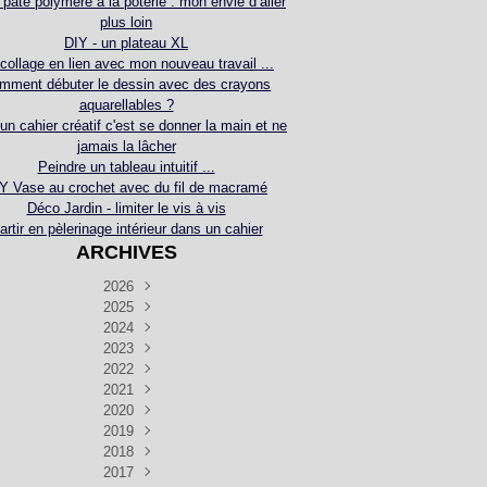
 pâte polymère à la poterie : mon envie d’aller
plus loin
DIY - un plateau XL
collage en lien avec mon nouveau travail ...
mment débuter le dessin avec des crayons
aquarellables ?
 un cahier créatif c'est se donner la main et ne
jamais la lâcher
Peindre un tableau intuitif ...
Y Vase au crochet avec du fil de macramé
Déco Jardin - limiter le vis à vis
artir en pèlerinage intérieur dans un cahier
ARCHIVES
2026
2025
Juillet
(5)
Décembre
2024
Juin
(4)
(4)
Novembre
Décembre
2023
Mai
(3)
(3)
(2)
Décembre
Novembre
Octobre
2022
Avril
(3)
(4)
(24)
(2)
Septembre
Novembre
Décembre
Octobre
2021
Mars
(3)
(5)
(3)
(5)
(1)
Septembre
Novembre
Décembre
Octobre
2020
Janvier
Août
(1)
(1)
(5)
(2)
(4)
(3)
Septembre
Novembre
Décembre
Octobre
2019
Juillet
Août
(2)
(2)
(6)
(5)
(7)
(3)
Septembre
Septembre
Novembre
Décembre
2018
Juillet
Août
Juin
(1)
(2)
(4)
(6)
(6)
(6)
(6)
Novembre
Décembre
Octobre
2017
Juillet
Août
Août
Juin
Mai
(1)
(4)
(4)
(2)
(1)
(5)
(4)
(1)