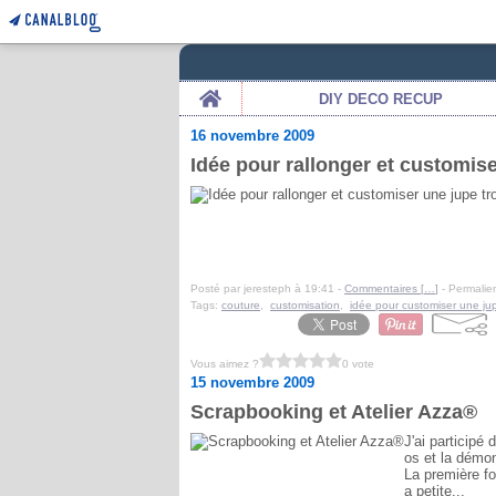
Home
DIY DECO RECUP
16 novembre 2009
Idée pour rallonger et customise
Posté par jeresteph à 19:41 -
Commentaires [
…
]
- Permalien
Tags:
couture
,
customisation
,
idée pour customiser une ju
Vous aimez ?
0 vote
15 novembre 2009
Scrapbooking et Atelier Azza®
J'ai participé
os et la démon
La première fo
a petite...