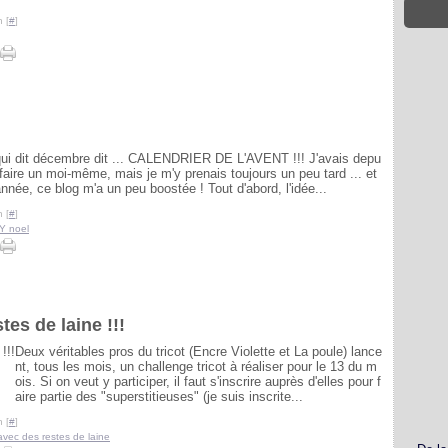
 [
#
]
ui dit décembre dit ... CALENDRIER DE L'AVENT !!! J'avais depu
faire un moi-même, mais je m'y prenais toujours un peu tard ... et
nnée, ce blog m'a un peu boostée ! Tout d'abord, l'idée...
 [
#
]
Y noel
tes de laine !!!
Deux véritables pros du tricot (Encre Violette et La poule) lance
nt, tous les mois, un challenge tricot à réaliser pour le 13 du m
ois. Si on veut y participer, il faut s'inscrire auprès d'elles pour f
aire partie des "superstitieuses" (je suis inscrite...
 [
#
]
 avec des restes de laine