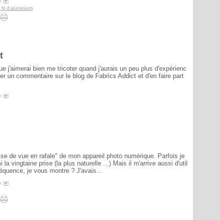
 [
#
]
 fil d'aluminium
t
e j'aimerai bien me tricoter quand j'aurais un peu plus d'expérienc
sser un commentaire sur le blog de Fabrics Addict et d'en faire part
 [
#
]
se de vue en rafale" de mon appareil photo numérique. Parfois je
la vingtaine prise (la plus naturelle ...) Mais il m'arrive aussi d'util
séquence, je vous montre ? J'avais...
 [
#
]