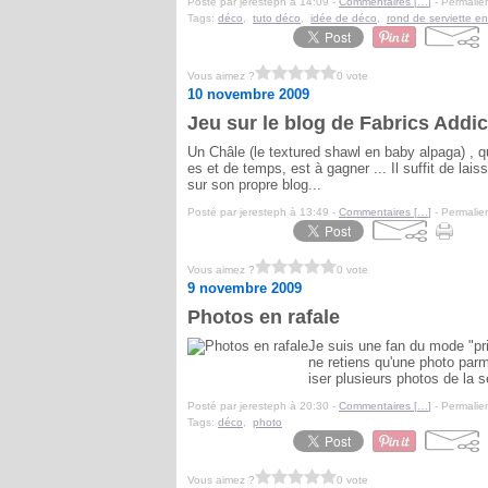
Posté par jeresteph à 14:09 -
Commentaires [
…
]
- Permalien
Tags:
déco
,
tuto déco
,
idée de déco
,
rond de serviette en
Vous aimez ?
0 vote
10 novembre 2009
Jeu sur le blog de Fabrics Addic
Un Châle (le textured shawl en baby alpaga) , qu
es et de temps, est à gagner ... Il suffit de lai
sur son propre blog...
Posté par jeresteph à 13:49 -
Commentaires [
…
]
- Permalien
Vous aimez ?
0 vote
9 novembre 2009
Photos en rafale
Je suis une fan du mode "pri
ne retiens qu'une photo parmi 
iser plusieurs photos de la 
Posté par jeresteph à 20:30 -
Commentaires [
…
]
- Permalien
Tags:
déco
,
photo
Vous aimez ?
0 vote