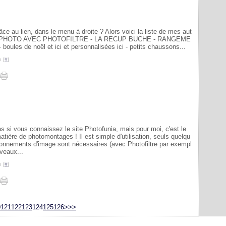
râce au lien, dans le menu à droite ? Alors voici la liste de mes aut
HE PHOTO AVEC PHOTOFILTRE - LA RECUP BUCHE - RANGEME
- boules de noël et ici et personnalisées ici - petits chaussons...
 [
#
]
s si vous connaissez le site Photofunia, mais pour moi, c'est le
atière de photomontages ! Il est simple d'utilisation, seuls quelqu
onnements d'image sont nécessaires (avec Photofiltre par exempl
veaux...
 [
#
]
100
110
0
121
122
123
124
125
126
>
>>