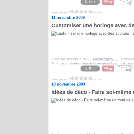
Vous aimez ?
0 vote
11 novembre 2009
Customiser une horloge avec des
Posté par jeresteph à 18:30 -
Commentaires [
…
]
- Permalien
Tags:
déco
,
stickers
,
faire une horloge stickers
,
horloge st
Vous aimez ?
0 vote
10 novembre 2009
idées de déco - Faire soi-même u