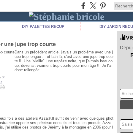
DIY PALETTES RECUP
DIY JARDIN REC
VI
r une jupe trop courte
Depuis
Dans un précédent article, j'avais un problème avec une j
upe trop longue ... et bah là, c'est avec une jupe trop cour
te !!! Une "vieille" jupe trapèze noire, que j'aimais beauco
up, devenait vraiment trop courte pour mon âge !!! Je l'ai
donc rallongée...
 [
#
]
pe
 deux fois à des ateliers Azza®.Il suffit de venir avec quelques phot
stratrice apporte ses précieux conseils et tous les produits Azza.
is, j'ai utilisé des photos de Jérémy à la montagne en 2006 (pour l