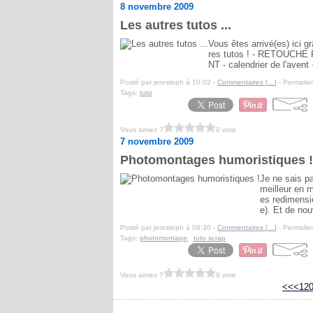
8 novembre 2009
Les autres tutos ...
Vous êtes arrivé(es) ici g
res tutos ! - RETOUC
NT - calendrier de l'avent 
Posté par jeresteph à 10:02 -
Commentaires [
…
]
- Permalien
Tags:
tuto
Vous aimez ?
0 vote
7 novembre 2009
Photomontages humoristiques !
Je ne sais pa
meilleur en m
es redimensi
e). Et de nou
Posté par jeresteph à 08:30 -
Commentaires [
…
]
- Permalien
Tags:
photomontage
,
tuto scrap
Vous aimez ?
0 vote
<<
<
12