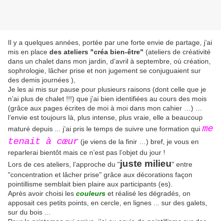
Il y a quelques années, portée par une forte envie de partage, j’ai
mis en place
des ateliers "créa bien-être"
(ateliers de créativité
dans un chalet dans mon jardin, d’avril à septembre, où création,
sophrologie, lâcher prise et non jugement se conjuguaient sur
des demis journées ),
Je les ai mis sur pause pour plusieurs raisons (dont celle que je
n’ai plus de chalet !!!) que j’ai bien identifiées au cours des mois
(grâce aux pages écrites de moi à moi dans mon cahier …) …
l’envie est toujours là, plus intense, plus vraie, elle a beaucoup
me
maturé depuis ... j’ai pris le temps de suivre une formation qui
tenait à cœur
(je viens de la finir …) bref, je vous en
reparlerai bientôt mais ce n’est pas l’objet du jour !
juste milieu
Lors de ces ateliers, l’approche du "
" entre
"concentration et lâcher prise" grâce aux décorations façon
pointillisme semblait bien plaire aux participants (es).
Après avoir choisi les
couleurs
et réalisé les dégradés, on
apposait ces petits points, en cercle, en lignes ... sur des galets,
sur du bois ...