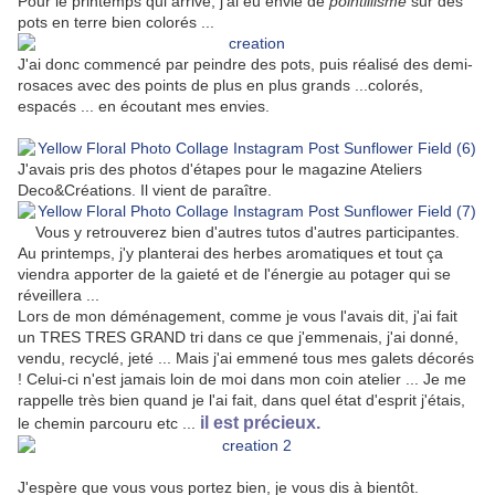
Pour le printemps qui arrive, j’ai eu envie de
pointillisme
sur des
pots en terre bien colorés ...
J'ai donc commencé par peindre des pots, puis réalisé des demi-
rosaces avec des points de plus en plus grands ...colorés,
espacés ... en écoutant mes envies.
J'avais pris des photos d'étapes pour le magazine Ateliers
Deco&Créations. Il vient de paraître.
Vous y retrouverez bien d'autres tutos d'autres participantes.
Au printemps, j'y planterai des herbes aromatiques et tout ça
viendra apporter de la gaieté et de l'énergie au potager qui se
réveillera ...
Lors de mon déménagement, comme je vous l'avais dit, j'ai fait
un TRES TRES GRAND tri dans ce que j'emmenais, j'ai donné,
vendu, recyclé, jeté ... Mais j'ai emmené tous mes galets décorés
! Celui-ci n'est jamais loin de moi dans mon coin atelier ... Je me
rappelle très bien quand je l'ai fait, dans quel état d'esprit j'étais,
il est précieux.
le chemin parcouru etc ...
J'espère que vous vous portez bien, je vous dis à bientôt.