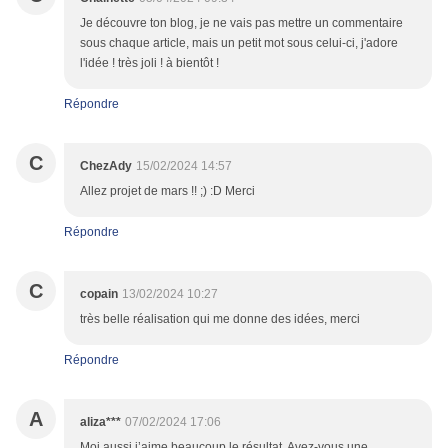
Je découvre ton blog, je ne vais pas mettre un commentaire
sous chaque article, mais un petit mot sous celui-ci, j'adore
l'idée ! très joli ! à bientôt !
Répondre
C
ChezAdy
15/02/2024 14:57
Allez projet de mars !! ;) :D Merci
Répondre
C
copain
13/02/2024 10:27
très belle réalisation qui me donne des idées, merci
Répondre
A
aliza***
07/02/2024 17:06
Moi aussi j’aime beaucoup le résultat. Avez-vous une