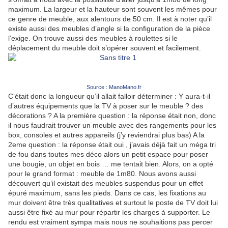
maximum. La largeur et la hauteur sont souvent les mêmes pour
ce genre de meuble, aux alentours de 50 cm. Il est à noter qu’il
existe aussi des meubles d’angle si la configuration de la pièce
l’exige. On trouve aussi des meubles à roulettes si le
déplacement du meuble doit s’opérer souvent et facilement.
Source : ManoMano.fr
C’était donc la longueur qu’il allait falloir déterminer : Y aura-t-il
d’autres équipements que la TV à poser sur le meuble ? des
décorations ? A la première question : la réponse était non, donc
il nous faudrait trouver un meuble avec des rangements pour les
box, consoles et autres appareils (j’y reviendrai plus bas) A la
2eme question : la réponse était oui , j’avais déjà fait un méga tri
de fou dans toutes mes déco alors un petit espace pour poser
une bougie, un objet en bois … me tentait bien. Alors, on a opté
pour le grand format : meuble de 1m80. Nous avons aussi
découvert qu’il existait des meubles suspendus pour un effet
épuré maximum, sans les pieds. Dans ce cas, les fixations au
mur doivent être très qualitatives et surtout le poste de TV doit lui
aussi être fixé au mur pour répartir les charges à supporter. Le
rendu est vraiment sympa mais nous ne souhaitions pas percer