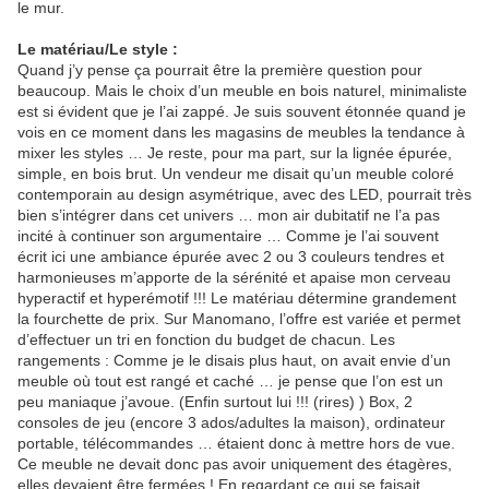
le mur.
Le matériau/Le style :
Quand j’y pense ça pourrait être la première question pour
beaucoup. Mais le choix d’un meuble en bois naturel, minimaliste
est si évident que je l’ai zappé. Je suis souvent étonnée quand je
vois en ce moment dans les magasins de meubles la tendance à
mixer les styles … Je reste, pour ma part, sur la lignée épurée,
simple, en bois brut. Un vendeur me disait qu’un meuble coloré
contemporain au design asymétrique, avec des LED, pourrait très
bien s’intégrer dans cet univers … mon air dubitatif ne l’a pas
incité à continuer son argumentaire … Comme je l’ai souvent
écrit ici une ambiance épurée avec 2 ou 3 couleurs tendres et
harmonieuses m’apporte de la sérénité et apaise mon cerveau
hyperactif et hyperémotif !!! Le matériau détermine grandement
la fourchette de prix. Sur Manomano, l’offre est variée et permet
d’effectuer un tri en fonction du budget de chacun. Les
rangements : Comme je le disais plus haut, on avait envie d’un
meuble où tout est rangé et caché … je pense que l’on est un
peu maniaque j’avoue. (Enfin surtout lui !!! (rires) ) Box, 2
consoles de jeu (encore 3 ados/adultes la maison), ordinateur
portable, télécommandes … étaient donc à mettre hors de vue.
Ce meuble ne devait donc pas avoir uniquement des étagères,
elles devaient être fermées ! En regardant ce qui se faisait,