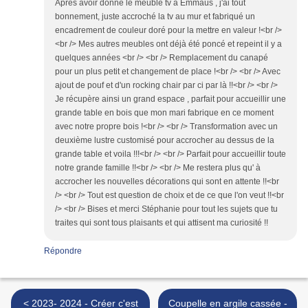
Après avoir donné le meuble tv à Emmaüs , j'ai tout
bonnement, juste accroché la tv au mur et fabriqué un
encadrement de couleur doré pour la mettre en valeur !<br />
<br /> Mes autres meubles ont déjà été poncé et repeint il y a
quelques années <br /> <br /> Remplacement du canapé
pour un plus petit et changement de place !<br /> <br /> Avec
ajout de pouf et d'un rocking chair par ci par là !!<br /> <br />
Je récupère ainsi un grand espace , parfait pour accueillir une
grande table en bois que mon mari fabrique en ce moment
avec notre propre bois !<br /> <br /> Transformation avec un
deuxième lustre customisé pour accrocher au dessus de la
grande table et voila !!!<br /> <br /> Parfait pour accueillir toute
notre grande famille !!<br /> <br /> Me restera plus qu' à
accrocher les nouvelles décorations qui sont en attente !!<br
/> <br /> Tout est question de choix et de ce que l'on veut !!<br
/> <br /> Bises et merci Stéphanie pour tout les sujets que tu
traites qui sont tous plaisants et qui attisent ma curiosité !!
Répondre
< 2023- 2024 - Créer c'est
Coupelle en argile cassée -