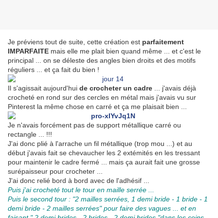
Je préviens tout de suite, cette création est
parfaitement
IMPARFAITE
mais elle me plait bien quand même ... et c'est le
principal ... on se déleste des angles bien droits et des motifs
réguliers ... et ça fait du bien !
Il s'agissait aujourd'hui
de crocheter un cadre
... j'avais déjà
crocheté en rond sur des cercles en métal mais j'avais vu sur
Pinterest la même chose en carré et ça me plaisait bien ...
Je n'avais forcément pas de support métallique carré ou
rectangle ... !!!
J'ai donc plié à l'arrache un fil métallique (trop mou ...) et au
début j'avais fait se chevaucher les 2 extémités en les tressant
pour maintenir le cadre fermé ... mais ça aurait fait une grosse
surépaisseur pour crocheter ...
J'ai donc relié bord à bord avec de l'adhésif ...
Puis j'ai crocheté tout le tour en maille serrée ...
Puis le second tour : "2 mailles serrées, 1 demi bride - 1 bride - 1
demi bride - 2 mailles serrées" pour faire des vagues ... et en
faisant " 2 demi brides - 2 brides - 2 demi brides "dans les coins