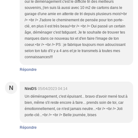
oui le déménagement c'est le difficile tri des meilleurs
souvenirs, j'en suis là aussi avec 10 m2 de cartons dans le
garage d'une amie en attente de tri depuis plusieurs mois!<br
/> <br /> J'adore le cheminement de pensée pour ton porte-
clé, en plus il est très beau!<br /> <br /> Oui passé un certain
âge, déménager c'est fatiguant. Je te souhaite de trouver tes
marques dans ce nouveau toi et d'en faire l'image de ton
coeur.<br /> <br /> PS : je fabrique toujours mon adoucissant
selon ton tuto d'il y a 4 ans et je le transmets à toutes mes
connaissances!!!
Répondre
N
NiniDS
05/04/2023 04:14
Un déménagement, c'est épuisant... bravo d'avoir mené tout à
bien, même s'il reste encore à faire... prends soin de toi, car
émotionnellement, ce n'est jamais neutre...<br /> <br /> Joli
porte-clé...<br /> <br /> Belle journée, bises
Répondre