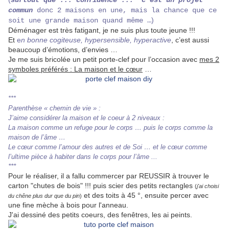
surtout que ... confidence ... c’est un projet
commun
donc 2 maisons en une, mais la chance que ce
)
soit une grande maison quand même …
Déménager est très fatigant, je ne suis plus toute jeune !!!
Et
e
n bonne cogiteuse, hypersensible,
hyperactive
,
c’est aussi
beaucoup d’émotions
, d’envies
…
Je me suis bricolée un petit porte-clef pour l’occasion avec
mes 2
symboles préférés :
La maison
et le cœur
…
***
Parenthèse « chemin de vie » :
J’aime considérer la maison et le coeur à 2 niveaux :
La maison comme un refuge pour le corps … puis le corps comme la
maison de l’âme …
Le cœur comme l’amour des autres et de Soi … et le cœur comme
l’ultime pièce à habiter dans le corps pour l’âme ...
***
Pour le réaliser, il a fallu commercer par REUSSIR à trouver le
carton "chutes de bois" !!! puis scier des petits rectangles
(
j'ai choisi
et des toits à 45 °, ensuite percer avec
du chêne plus dur que du pin
)
une fine mèche à bois pour l'anneau.
J'ai dessiné des petits coeurs, des fenêtres, les ai peints.