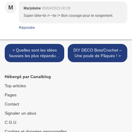
M
Marjolaine
05/04/2023 00:29
Super idée<br /> <br /> Bon courage pour le rangement.
Répondre
< Quelles sont les idées
DIY DECO Bois/Crochet –
fausses les plus répandues
Une poule de Pâques ! >
sur les travaux
d'amélioration de l'habitat
en vue d'économiser de
Hébergé par Canalblog
l'énergie ?
Top articles
Pages
Contact
Signaler un abus
C.G.U.
Cookies et données personnelles