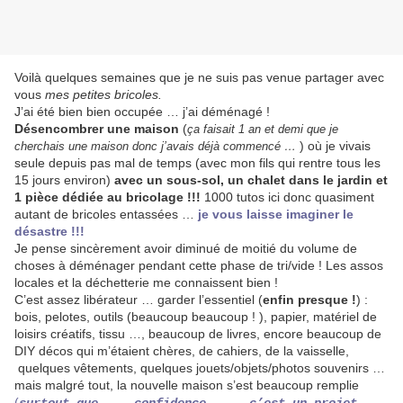
Voilà quelques semaines que je ne suis pas venue partager avec
vous
mes petites bricoles.
J’ai été bien bien occupée … j’ai déménagé !
Désencombrer une maison
(
ça faisait 1 an et demi que je
) où je vivais
cherchais une maison donc j’avais déjà commencé …
seule
depuis pas mal de temps
(avec mon fils qui rentre tous les
15 jours environ)
avec un sous-sol, un chalet dans le jardin et
1 pièce dédiée au bricolage !!!
1000 tutos ici donc quasiment
autant de bricoles entassées …
je vous laisse imaginer le
désastre !!!
Je pense sincèrement avoir diminué de moitié du volume de
choses à déménager pendant cette phase de tri/vide ! Les assos
locales et la déchetterie me connaissent bien !
C’est assez libérateur … garder l’essentiel (
enfin presque !
) :
bois, pelotes, outils (beaucoup beaucoup ! ), papier, matériel de
loisirs créatifs, tissu …, beaucoup de livres, encore beaucoup de
DIY décos qui m’étaient chères, de cahiers, de la vaisselle,
quelques vêtements, quelques jouets/objets/photos souvenirs …
mais malgré tout, la nouvelle maison s’est beaucoup remplie
(