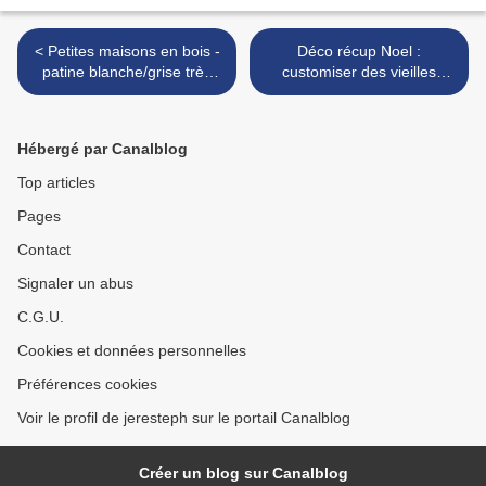
< Petites maisons en bois -
Déco récup Noel :
patine blanche/grise très
customiser des vieilles
facile à réaliser
boules de Noël grâce au
pointillisme >
Hébergé par Canalblog
Top articles
Pages
Contact
Signaler un abus
C.G.U.
Cookies et données personnelles
Préférences cookies
Voir le profil de jeresteph sur le portail Canalblog
Créer un blog sur Canalblog