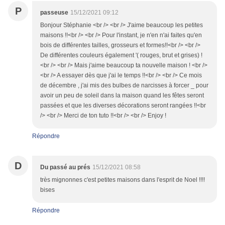
P
passeuse
15/12/2021 09:12
Bonjour Stéphanie <br /> <br /> J'aime beaucoup les petites
maisons !!<br /> <br /> Pour l'instant, je n'en n'ai faites qu'en
bois de différentes tailles, grosseurs et formes!!<br /> <br />
De différentes couleurs également '( rouges, brut et grises) !
<br /> <br /> Mais j'aime beaucoup ta nouvelle maison ! <br />
<br /> A essayer dès que j'ai le temps !!<br /> <br /> Ce mois
de décembre , j'ai mis des bulbes de narcisses à forcer _ pour
avoir un peu de soleil dans la maison quand les fêtes seront
passées et que les diverses décorations seront rangées !!<br
/> <br /> Merci de ton tuto !!<br /> <br /> Enjoy !
Répondre
D
Du passé au prés
15/12/2021 08:58
très mignonnes c'est petites maisons dans l'esprit de Noel !!!!
bises
Répondre