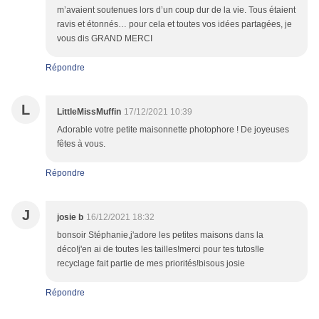
m’avaient soutenues lors d’un coup dur de la vie. Tous étaient
ravis et étonnés… pour cela et toutes vos idées partagées, je
vous dis GRAND MERCI
Répondre
L
LittleMissMuffin
17/12/2021 10:39
Adorable votre petite maisonnette photophore ! De joyeuses
fêtes à vous.
Répondre
J
josie b
16/12/2021 18:32
bonsoir Stéphanie,j'adore les petites maisons dans la
déco!j'en ai de toutes les tailles!merci pour tes tutos!le
recyclage fait partie de mes priorités!bisous josie
Répondre