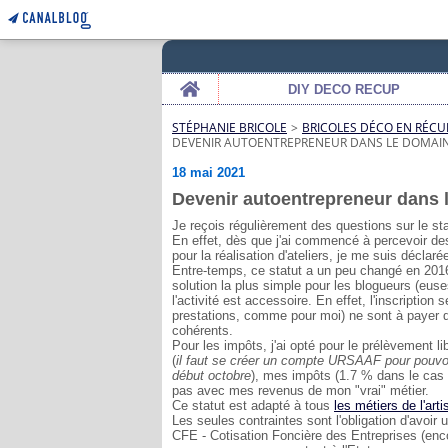
Home
DIY DECO RECUP
STÉPHANIE BRICOLE
>
BRICOLES DÉCO EN RÉCU
DEVENIR AUTOENTREPRENEUR DANS LE DOMAIN
18 mai 2021
Devenir autoentrepreneur dans 
Je reçois régulièrement des questions sur le sta
En effet, dès que j'ai commencé à percevoir de
pour la réalisation d'ateliers, je me suis déclaré
Entre-temps, ce statut a un peu changé en 201
solution la plus simple pour les blogueurs (eus
l'activité est accessoire. En effet, l'inscriptio
prestations, comme pour moi) ne sont à payer qu
cohérents.
Pour les impôts, j'ai opté pour le prélèvement li
(
il faut se créer un compte URSAAF pour pouvoir 
début octobre
), mes impôts (1.7 % dans le cas 
pas avec mes revenus de mon "vrai" métier.
Ce statut est adapté à tous
les métiers de l'arti
Les seules contraintes sont l'obligation d'avoir 
CFE - Cotisation Foncière des Entreprises (enco