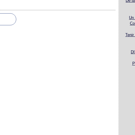
De la
Un 
Co
Tenir
DI
P