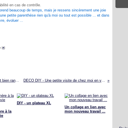
bilité en cas de contrôle.
 prend beaucoup de temps, mais je ressens sincèrement une joie
 une petite parenthèse rien qu'à moi ou tout est possible ... et dans
re, évoluer ...
 [
#
]
Les boîtes à bijoux à compartiments pour tout bien ranger !
DECO DIY - Une petite visite de chez moi en vidéo
DIY - un plateau XL
Un collage en lien avec
re à la
mon nouveau travail ...
ie