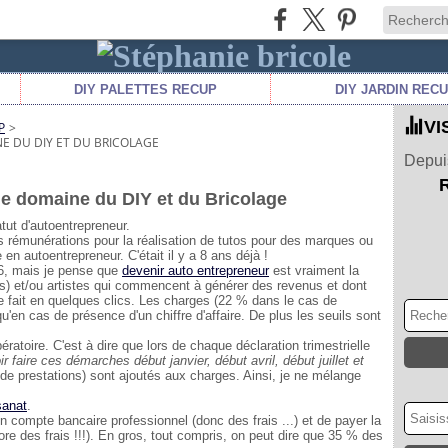
DIY PALETTES RECUP
DIY JARDIN REC
VI
P
>
E DU DIY ET DU BRICOLAGE
Depuis
le domaine du DIY et du Bricolage
tut d'autoentrepreneur.
s rémunérations pour la réalisation de tutos pour des marques ou
e en autoentrepreneur. C'était il y a 8 ans déjà !
6, mais je pense que
devenir auto entrepreneur
est vraiment la
es) et/ou artistes qui commencent à générer des revenus et dont
n se fait en quelques clics. Les charges (22 % dans le cas de
'en cas de présence d'un chiffre d'affaire. De plus les seuils sont
bératoire. C'est à dire que lors de chaque déclaration trimestrielle
faire ces démarches début janvier, début avril, début juillet et
de prestations) sont ajoutés aux charges. Ainsi, je ne mélange
sanat
.
un compte bancaire professionnel (donc des frais ...) et de payer la
re des frais !!!). En gros, tout compris, on peut dire que 35 % des