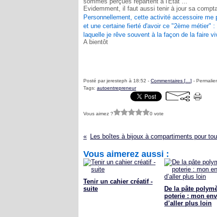
sommes perçues repartent à l'Etat ...
Evidemment, il faut aussi tenir à jour sa compta
Personnellement, cette activité accessoire me
et une certaine fierté d'avoir ce "2ème métier" :
laquelle je rêve souvent à la façon de la faire viv
A bientôt
Posté par jeresteph à 18:52 -
Commentaires [
…
]
- Permalien
Tags:
autoentrepreneur
Vous aimez ?
0 vote
Vous aimerez aussi :
Tenir un cahier créatif -
suite
De la pâte polymè
poterie : mon env
d’aller plus loin