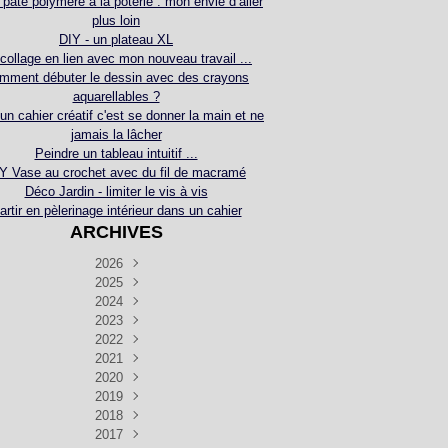
 pâte polymère à la poterie : mon envie d’aller
plus loin
DIY - un plateau XL
collage en lien avec mon nouveau travail ...
mment débuter le dessin avec des crayons
aquarellables ?
 un cahier créatif c'est se donner la main et ne
jamais la lâcher
Peindre un tableau intuitif ...
Y Vase au crochet avec du fil de macramé
Déco Jardin - limiter le vis à vis
artir en pèlerinage intérieur dans un cahier
ARCHIVES
2026
2025
Juillet
(5)
Décembre
2024
Juin
(4)
(4)
Novembre
Décembre
2023
Mai
(3)
(3)
(2)
Décembre
Novembre
Octobre
2022
Avril
(3)
(4)
(24)
(2)
Septembre
Novembre
Décembre
Octobre
2021
Mars
(3)
(5)
(3)
(5)
(1)
Septembre
Novembre
Décembre
Octobre
2020
Janvier
Août
(1)
(1)
(5)
(2)
(4)
(3)
Septembre
Novembre
Décembre
Octobre
2019
Juillet
Août
(2)
(2)
(6)
(5)
(7)
(3)
Septembre
Septembre
Novembre
Décembre
2018
Juillet
Août
Juin
(1)
(2)
(4)
(6)
(6)
(6)
(6)
Novembre
Décembre
Octobre
2017
Juillet
Août
Août
Juin
Mai
(1)
(4)
(4)
(2)
(1)
(5)
(4)
(1)