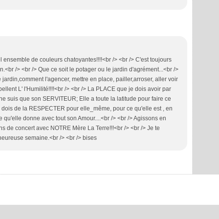
 ensemble de couleurs chatoyantes!!!!<br /> <br /> C'est toujours
in.<br /> <br /> Que ce soit le potager ou le jardin d'agrément...<br />
e jardin,comment l'agencer, mettre en place, pailler,arroser, aller voir
llent L' l'Humilité!!!!<br /> <br /> La PLACE que je dois avoir par
 ne suis que son SERVITEUR; Elle a toute la latitude pour faire ce
e me dois de la RESPECTER pour elle_même, pour ce qu'elle est , en
 qu'elle donne avec tout son Amour....<br /> <br /> Agissons en
ns de concert avec NOTRE Mère La Terre!!!<br /> <br /> Je te
heureuse semaine.<br /> <br /> bises