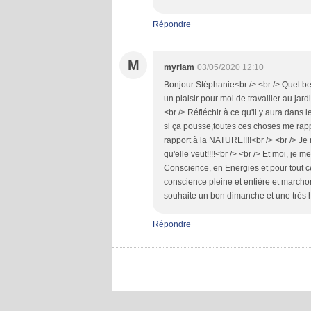
Répondre
M
myriam
03/05/2020 12:10
Bonjour Stéphanie<br /> <br /> Quel bel
un plaisir pour moi de travailler au jard
<br /> Réfléchir à ce qu'il y aura dans l
si ça pousse,toutes ces choses me rappe
rapport à la NATURE!!!!<br /> <br /> Je
qu'elle veut!!!!<br /> <br /> Et moi, j
Conscience, en Energies et pour tout ce
conscience pleine et entière et marcho
souhaite un bon dimanche et une très 
Répondre