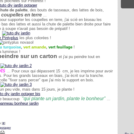
es piochées sur Pinterest !
hute de palette
, des bouts de tasseaux, des lattes de bois,
 coupelles en terre
...
our supporter les coupelles en terre, j'ai scié en biseau les
e bas des lattes et aussi la chute de palette bien droite pour faire
ère à soupe n'avait pas besoin de prépatif !
 Pintyplus
les plus colorées !
u turquoise
,
vert amande
,
vert feuillage
!
a lumineux !
peindre sur un carton
et j'ai pu peindre tout en
ots
... Pour ceux qui dépassent 15 cm, je les imprime pour avoir
Pour les grands tasseaux en biais, j'ai écrit sur la tranche.
colle "fixer sans percer" que j'ai mis le support en bois.
t un peu vide, mais dans 15 jours, je plante !
"qui plante un jardin, plante le bonheur"
ime beaucoup
...
 [
#
]
 potager