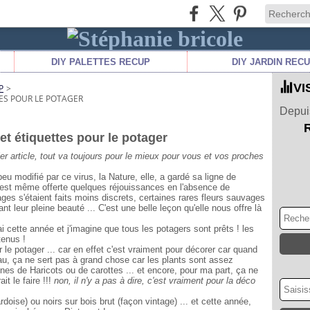
DIY PALETTES RECUP
DIY JARDIN REC
VI
P
>
TES POUR LE POTAGER
Depuis
et étiquettes pour le potager
er article, tout va toujours pour le mieux pour vous et vos proches
u modifié par ce virus, la Nature, elle, a gardé sa ligne de
 s'est même offerte quelques réjouissances en l'absence de
ages s'étaient faits moins discrets, certaines rares fleurs sauvages
t leur pleine beauté ... C'est une belle leçon qu'elle nous offre là
i cette année et j'imagine que tous les potagers sont prêts ! les
tenus !
r le potager ... car en effet c'est vraiment pour décorer car quand
au, ça ne sert pas à grand chose car les plants sont assez
aines de Haricots ou de carottes ... et encore, pour ma part, ça ne
t le faire !!!
non, il n'y a pas à dire, c'est vraiment pour la déco
rdoise) ou noirs sur bois brut (façon vintage) ... et cette année,