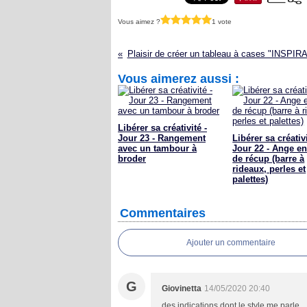
Vous aimez ?
1 vote
Plaisir de créer un tableau à cases "INSPIR
Vous aimerez aussi :
Libérer sa créativité -
Jour 23 - Rangement
Libérer sa créativi
avec un tambour à
Jour 22 - Ange en
broder
de récup (barre à
rideaux, perles et
palettes)
Commentaires
Ajouter un commentaire
G
Giovinetta
14/05/2020 20:40
des indications dont le style me parle...