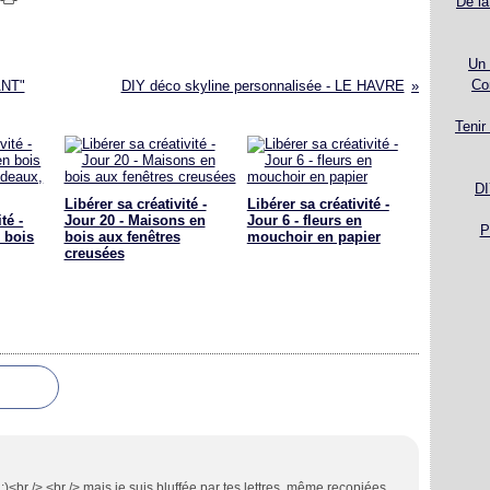
De la
Un 
Co
ANT"
DIY déco skyline personnalisée - LE HAVRE
Tenir
DI
Libérer sa créativité -
Libérer sa créativité -
té -
Jour 20 - Maisons en
Jour 6 - fleurs en
P
 bois
bois aux fenêtres
mouchoir en papier
creusées
 ;)<br /> <br /> mais je suis bluffée par tes lettres, même recopiées.