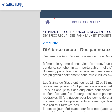
Home
DIY DECO RECUP
STÉPHANIE BRICOLE
>
BRICOLES DÉCO EN RÉCU
DIY BRICO RÉCUP - DES PANNEAUX ET ÉTIQUET
2 mai 2020
DIY brico récup - Des panneaux 
J'espère que tout d'abord, que depuis mon derni
...
Même si le rythme de nos vies s'est trouvé un pe
conduite, son chemin ... imperturbable ... elle
l'Humain, j'ai pu lire que certains animaux sauv
ont pu grandir calmement sans être cueillies avan
...
Les Saints de Glace ont lieu les 11, 12 et 13 ma
jardins, en général, n'ont jamais été aussi entre
Tous les ans, je fais des étiquettes pour décore
on écrit "tomates" ou "courgettes" sur le panne
repérables !!! A la rigueur pour les semis de gr
me ferait que 3 emplacements à retenir, ça devrai
que j'en fais tous les ans ...
Ils ont toujours été blancs sur fond noir (façon a