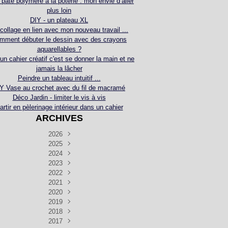
 pâte polymère à la poterie : mon envie d’aller
plus loin
DIY - un plateau XL
collage en lien avec mon nouveau travail ...
mment débuter le dessin avec des crayons
aquarellables ?
 un cahier créatif c'est se donner la main et ne
jamais la lâcher
Peindre un tableau intuitif ...
Y Vase au crochet avec du fil de macramé
Déco Jardin - limiter le vis à vis
artir en pèlerinage intérieur dans un cahier
ARCHIVES
2026
2025
Juillet
(5)
Décembre
2024
Juin
(4)
(4)
Novembre
Décembre
2023
Mai
(3)
(3)
(2)
Décembre
Novembre
Octobre
2022
Avril
(3)
(4)
(24)
(2)
Septembre
Novembre
Décembre
Octobre
2021
Mars
(3)
(5)
(3)
(5)
(1)
Septembre
Novembre
Décembre
Octobre
2020
Janvier
Août
(1)
(1)
(5)
(2)
(4)
(3)
Septembre
Novembre
Décembre
Octobre
2019
Juillet
Août
(2)
(2)
(6)
(5)
(7)
(3)
Septembre
Septembre
Novembre
Décembre
2018
Juillet
Août
Juin
(1)
(2)
(4)
(6)
(6)
(6)
(6)
Novembre
Décembre
Octobre
2017
Juillet
Août
Août
Juin
Mai
(1)
(4)
(4)
(2)
(1)
(5)
(4)
(1)