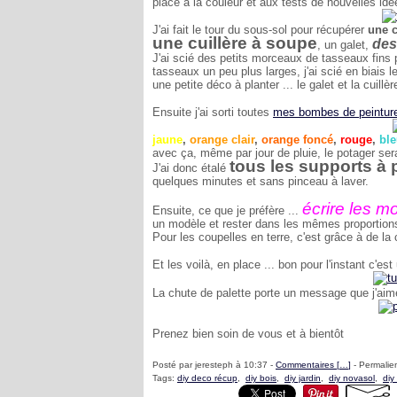
place à la couleur et aux tests de nouvelles idé
J'ai fait le tour du sous-sol pour récupérer
une c
une cuillère à soupe
des
, un galet,
J'ai scié des petits morceaux de tasseaux fins p
tasseaux un peu plus larges, j'ai scié en biais l
une petite déco à planter ... le galet et la cuill
Ensuite j'ai sorti toutes
mes bombes de peinture
jaune
,
orange clair
,
orange foncé
,
rouge
,
ble
avec ça, même par jour de pluie, le potager ser
tous les supports à 
J'ai donc étalé
quelques minutes et sans pinceau à laver.
écrire les m
Ensuite, ce que je préfère ...
un modèle et rester dans les mêmes proportions. 
Pour les coupelles en terre, c'est grâce à de la 
Et les voilà, en place ... bon pour l'instant c'es
La chute de palette porte un message que j'a
Prenez bien soin de vous et à bientôt
Posté par jeresteph à 10:37 -
Commentaires [
…
]
- Permalien
Tags:
diy deco récup
,
diy bois
,
diy jardin
,
diy novasol
,
diy