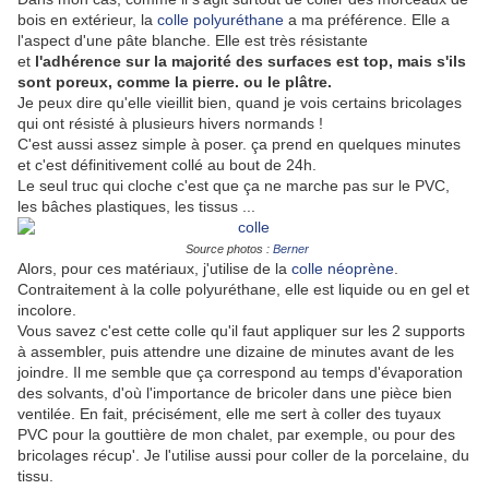
bois en extérieur, la
colle polyuréthane
a ma préférence. Elle a
l'aspect d'une pâte blanche. Elle est très résistante
et
l'adhérence sur la majorité des surfaces est top, mais s'ils
sont poreux, comme la pierre. ou le plâtre.
Je peux dire qu'elle vieillit bien, quand je vois certains bricolages
qui ont résisté à plusieurs hivers normands !
C'est aussi assez simple à poser. ça prend en quelques minutes
et c'est définitivement collé au bout de 24h.
Le seul truc qui cloche c'est que ça ne marche pas sur le PVC,
les bâches plastiques, les tissus ...
Source photos :
Berner
Alors, pour ces matériaux, j'utilise de la
colle néoprène
.
Contraitement à la colle polyuréthane, elle est liquide ou en gel et
incolore.
Vous savez c'est cette colle qu'il faut appliquer sur les 2 supports
à assembler, puis attendre une dizaine de minutes avant de les
joindre. Il me semble que ça correspond au temps d'évaporation
des solvants, d'où l'importance de bricoler dans une pièce bien
ventilée. En fait, précisément, elle me sert à coller des tuyaux
PVC pour la gouttière de mon chalet, par exemple, ou pour des
bricolages récup'. Je l'utilise aussi pour coller de la porcelaine, du
tissu.