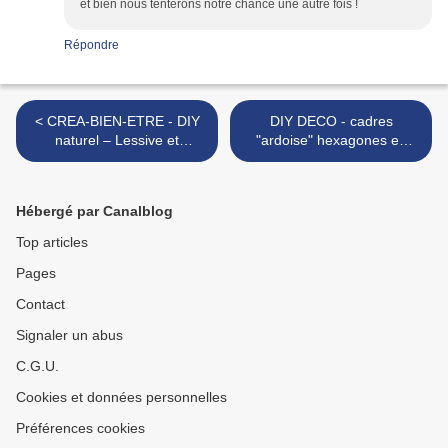
et bien nous tenterons notre chance une autre fois !
Répondre
< CREA-BIEN-ETRE - DIY
DIY DECO - cadres
naturel – Lessive et
"ardoise" hexagones en
adoucissant à faire soi-
bois >
même
Hébergé par Canalblog
Top articles
Pages
Contact
Signaler un abus
C.G.U.
Cookies et données personnelles
Préférences cookies