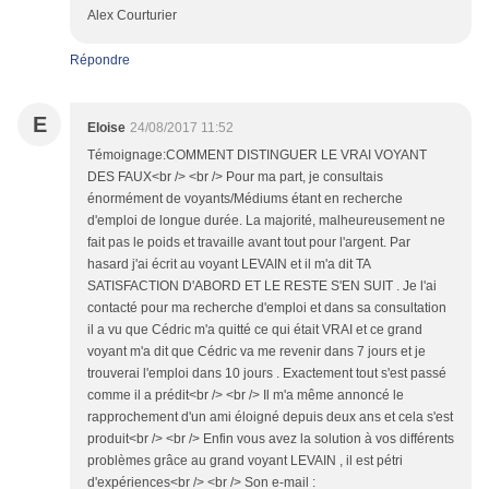
Alex Courturier
Répondre
E
Eloise
24/08/2017 11:52
Témoignage:COMMENT DISTINGUER LE VRAI VOYANT
DES FAUX<br /> <br /> Pour ma part, je consultais
énormément de voyants/Médiums étant en recherche
d'emploi de longue durée. La majorité, malheureusement ne
fait pas le poids et travaille avant tout pour l'argent. Par
hasard j'ai écrit au voyant LEVAIN et il m'a dit TA
SATISFACTION D'ABORD ET LE RESTE S'EN SUIT . Je l'ai
contacté pour ma recherche d'emploi et dans sa consultation
il a vu que Cédric m'a quitté ce qui était VRAI et ce grand
voyant m'a dit que Cédric va me revenir dans 7 jours et je
trouverai l'emploi dans 10 jours . Exactement tout s'est passé
comme il a prédit<br /> <br /> Il m'a même annoncé le
rapprochement d'un ami éloigné depuis deux ans et cela s'est
produit<br /> <br /> Enfin vous avez la solution à vos différents
problèmes grâce au grand voyant LEVAIN , il est pétri
d'expériences<br /> <br /> Son e-mail :