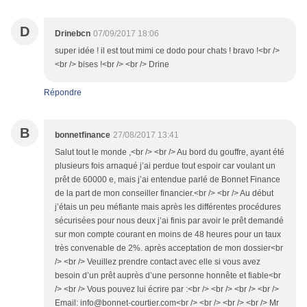
D
Drinebcn
07/09/2017 18:06
super idée ! il est tout mimi ce dodo pour chats ! bravo !<br />
<br /> bises !<br /> <br /> Drine
Répondre
B
bonnetfinance
27/08/2017 13:41
Salut tout le monde ,<br /> <br /> Au bord du gouffre, ayant été
plusieurs fois arnaqué j’ai perdue tout espoir car voulant un
prêt de 60000 e, mais j’ai entendue parlé de Bonnet Finance
de la part de mon conseiller financier.<br /> <br /> Au début
j’étais un peu méfiante mais après les différentes procédures
sécurisées pour nous deux j’ai finis par avoir le prêt demandé
sur mon compte courant en moins de 48 heures pour un taux
très convenable de 2%. après acceptation de mon dossier<br
/> <br /> Veuillez prendre contact avec elle si vous avez
besoin d’un prêt auprès d’une personne honnête et fiable<br
/> <br /> Vous pouvez lui écrire par :<br /> <br /> <br /> <br />
Email: info@bonnet-courtier.com<br /> <br /> <br /> <br /> Mr