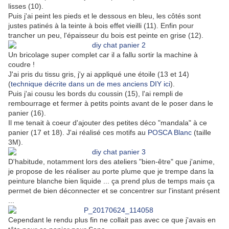
lisses (10).
Puis j'ai peint les pieds et le dessous en bleu, les côtés sont
justes patinés à la teinte à bois effet vieilli (11). Enfin pour
trancher un peu, l'épaisseur du bois est peinte en grise (12).
Un bricolage super complet car il a fallu sortir la machine à
coudre !
J'ai pris du tissu gris, j'y ai appliqué une étoile (13 et 14)
(
technique décrite dans un de mes anciens DIY ici
).
Puis j'ai cousu les bords du coussin (15), l'ai rempli de
rembourrage et fermer à petits points avant de le poser dans le
panier (16).
Il me tenait à coeur d'ajouter des petites déco "mandala" à ce
panier (17 et 18). J'ai réalisé ces motifs au
POSCA Blanc
(taille
3M).
D'habitude, notamment lors des ateliers "bien-être" que j'anime,
je propose de les réaliser au porte plume que je trempe dans la
peinture blanche bien liquide ... ça prend plus de temps mais ça
permet de bien déconnecter et se concentrer sur l'instant présent
...
Cependant le rendu plus fin ne collait pas avec ce que j'avais en