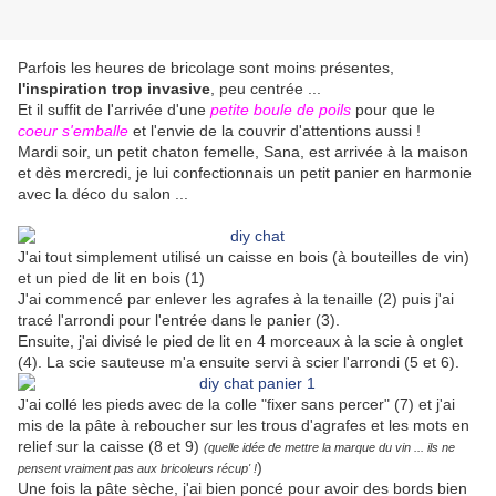
Parfois les heures de bricolage sont moins présentes,
l'inspiration trop invasive
, peu centrée ...
Et il suffit de l'arrivée d'une
petite boule de poils
pour que le
coeur s'emballe
et l'envie de la couvrir d'attentions aussi !
Mardi soir, un petit chaton femelle, Sana, est arrivée à la maison
et dès mercredi, je lui confectionnais un petit panier en harmonie
avec la déco du salon ...
J'ai tout simplement utilisé un caisse en bois (à bouteilles de vin)
et un pied de lit en bois (1)
J'ai commencé par enlever les agrafes à la tenaille (2) puis j'ai
tracé l'arrondi pour l'entrée dans le panier (3).
Ensuite, j'ai divisé le pied de lit en 4 morceaux à la scie à onglet
(4). La scie sauteuse m'a ensuite servi à scier l'arrondi (5 et 6).
J'ai collé les pieds avec de la colle "fixer sans percer" (7) et j'ai
mis de la pâte à reboucher sur les trous d'agrafes et les mots en
relief sur la caisse (8 et 9)
(quelle idée de mettre la marque du vin ... ils ne
)
pensent vraiment pas aux bricoleurs récup' !
Une fois la pâte sèche, j'ai bien poncé pour avoir des bords bien