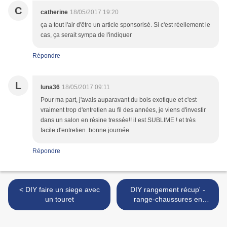
C
catherine
18/05/2017 19:20
ça a tout l'air d'être un article sponsorisé. Si c'est réellement le
cas, ça serait sympa de l'indiquer
Répondre
L
luna36
18/05/2017 09:11
Pour ma part, j'avais auparavant du bois exotique et c'est
vraiment trop d'entretien au fil des années, je viens d'investir
dans un salon en résine tressée!! il est SUBLIME ! et très
facile d'entretien. bonne journée
Répondre
< DIY faire un siege avec
DIY rangement récup' -
un touret
range-chaussures en
palettes ! >