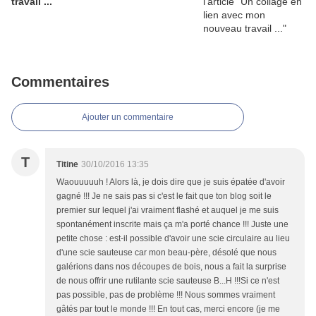
travail ...
Commentaires
Ajouter un commentaire
T
Titine
30/10/2016 13:35
Waouuuuuh ! Alors là, je dois dire que je suis épatée d'avoir
gagné !!! Je ne sais pas si c'est le fait que ton blog soit le
premier sur lequel j'ai vraiment flashé et auquel je me suis
spontanément inscrite mais ça m'a porté chance !!! Juste une
petite chose : est-il possible d'avoir une scie circulaire au lieu
d'une scie sauteuse car mon beau-père, désolé que nous
galérions dans nos découpes de bois, nous a fait la surprise
de nous offrir une rutilante scie sauteuse B...H !!!Si ce n'est
pas possible, pas de problème !!! Nous sommes vraiment
gâtés par tout le monde !!! En tout cas, merci encore (je me