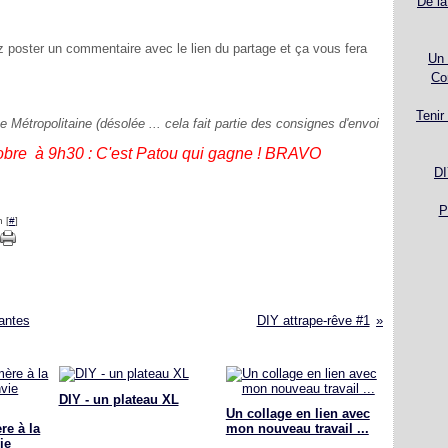
De la
z poster un commentaire avec le lien du partage et ça vous fera
Un 
Co
Tenir
e Métropolitaine (désolée ... cela fait partie des consignes d'envoi
tobre à 9h30 : C'est Patou qui gagne ! BRAVO
DI
P
 [
#
]
antes
DIY attrape-rêve #1
DIY - un plateau XL
Un collage en lien avec
re à la
mon nouveau travail ...
ie