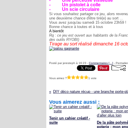
-
Une perceuse visseuse
-
Un pistolet à colle
-
Un scie circulaire
Si vous souhaitez partager ce jeu, alors revene
une deuxième chance d'être tiré(e) au sort ...
Vous avez jusqu'au samedi 15 octobre 23h59 !
Bonne chance à toutes et à tous
A bientôt
Rq : ce jeu est ouvert aux habitants de la Franc
des outils RYOBI)
Tirage au sort réalisé dimanche 16 oc
Posté par jeresteph à 16:23 -
Commentaires [
…
]
- Permalien
Vous aimez ?
1 vote
DIY déco nature récup - une branche porte-pl
Vous aimerez aussi :
Tenir un cahier créatif -
suite
De la pâte polymè
poterie : mon env