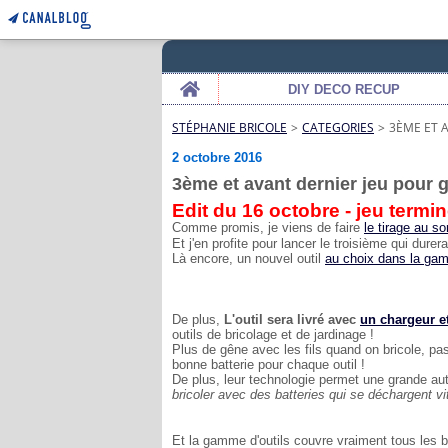
Home
DIY DECO RECUP
STÉPHANIE BRICOLE
>
CATEGORIES
>
3ÈME ET A
2 octobre 2016
3ème et avant dernier jeu pour g
Edit du 16 octobre - jeu terminé
Comme promis, je viens de faire
le tirage au s
Et j'en profite pour lancer le troisième qui durer
Là encore,
un nouvel outil
au choix dans la g
De plus,
L'outil sera livré avec
un chargeur et
outils de bricolage et de jardinage !
Plus de gêne avec les fils quand on bricole, pa
bonne batterie pour chaque outil !
De plus, leur technologie permet une grande aut
bricoler avec des batteries qui se déchargent vit
Et la gamme d'outils couvre vraiment tous les 