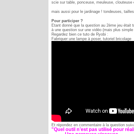
scie sur table, ponceuse, meuleuse, clouteuse et
mais aussi pour le jardinage ! tondeuses, taille
Pour participer ?
Etant donné que la question au 2ème jeu était 
à une question sur une vidéo (mais plus simple q
Regardez bien ce tuto de Ryobi :
Fabriquer une lampe à poser, tutoriel bricolage
Et répondez en commentaire à la question suiv
"Quel outil n’est pas utilisé pour réal