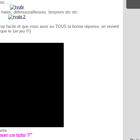
c .....
s haies, débroussailleuses, broyeurs etc etc
trop facile et que vous avez eu TOUS la bonne réponse, on revient
ue le 1er jeu !!!)
ante :
iser ce tuto ?"