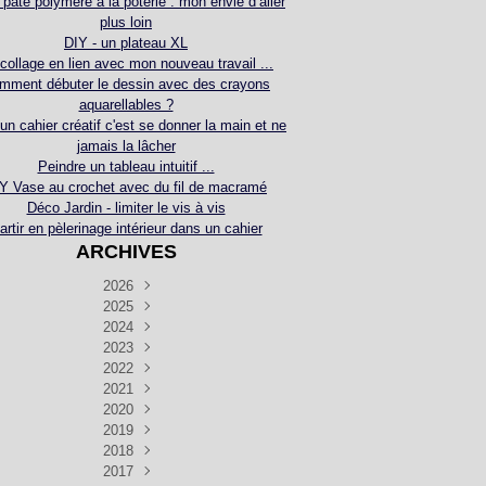
 pâte polymère à la poterie : mon envie d’aller
plus loin
DIY - un plateau XL
collage en lien avec mon nouveau travail ...
mment débuter le dessin avec des crayons
aquarellables ?
 un cahier créatif c'est se donner la main et ne
jamais la lâcher
Peindre un tableau intuitif ...
Y Vase au crochet avec du fil de macramé
Déco Jardin - limiter le vis à vis
artir en pèlerinage intérieur dans un cahier
ARCHIVES
2026
2025
Juillet
(5)
Décembre
2024
Juin
(4)
(4)
Novembre
Décembre
2023
Mai
(3)
(3)
(2)
Décembre
Novembre
Octobre
2022
Avril
(3)
(4)
(24)
(2)
Septembre
Novembre
Décembre
Octobre
2021
Mars
(3)
(5)
(3)
(5)
(1)
Septembre
Novembre
Décembre
Octobre
2020
Janvier
Août
(1)
(1)
(5)
(2)
(4)
(3)
Septembre
Novembre
Décembre
Octobre
2019
Juillet
Août
(2)
(2)
(6)
(5)
(7)
(3)
Septembre
Septembre
Novembre
Décembre
2018
Juillet
Août
Juin
(1)
(2)
(4)
(6)
(6)
(6)
(6)
Novembre
Décembre
Octobre
2017
Juillet
Août
Août
Juin
Mai
(1)
(4)
(4)
(2)
(1)
(5)
(4)
(1)