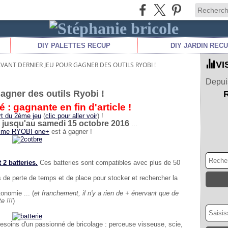
DIY PALETTES RECUP
DIY JARDIN REC
VI
VANT DERNIER JEU POUR GAGNER DES OUTILS RYOBI !
Depuis
agner des outils Ryobi !
 : gagnante en fin d'article !
ort du 2ème jeu
(
clic pour aller voir
) !
jusqu'au samedi 15 octobre 2016
a
...
amme RYOBI one+
est à gagner !
 2 batteries.
Ces batteries sont
compatibles avec plus de 50
s de perte de temps et de place pour stocker et rechercher la
onomie ... (
et franchement, il n'y a rien de + énervant que de
e !!!
)
besoins d'un passionné de bricolage : perceuse visseuse, scie,