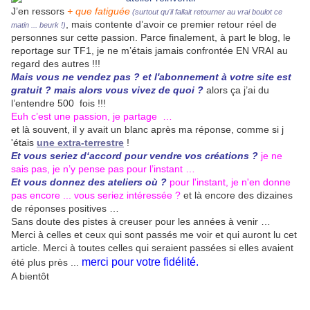
J’en ressors
+ que fatiguée
(surtout qu'il fallait retourner au vrai boulot ce
, mais contente d’avoir ce premier retour réel de
matin ... beurk !)
personnes sur cette passion. Parce finalement, à part le blog, le
reportage sur TF1, je ne m’étais jamais confrontée EN VRAI au
regard des autres !!!
Mais vous ne vendez pas ? et l'abonnement à votre site est
gratuit ? mais alors vous vivez de quoi ?
alors ça j’ai du
l’entendre 500 fois !!!
Euh c’est une passion, je partage …
et là souvent, il y avait un blanc après ma réponse, comme si j
'étais
une extra-terrestre
!
Et vous seriez d‘accord pour vendre vos créations ?
je ne
sais pas, je n’y pense pas pour l’instant …
Et vous donnez des ateliers où ?
pour l'instant, je n'en donne
pas encore ... vous seriez intéressée ?
et là encore des dizaines
de réponses positives …
Sans doute des pistes à creuser pour les années à venir …
Merci à celles et ceux qui sont passés me voir et qui auront lu cet
article. Merci à toutes celles qui seraient passées si elles avaient
merci pour votre fidélité.
été plus près ...
A bientôt