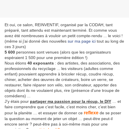
Et oui, ce salon, REINVENTIF, organisé par la CODAH, tant
préparé, tant attendu est maintenant terminé. Et comme vous
avez été nombreuses à vouloir un petit compte-rendu ... le voici !
(même si j'ai donné des nouvelles
sur ma page ici
tout au long de
ces 3 jours)
5 600
personnes sont venues (alors que les organisateurs
espéraient 1 500 pour une première édition !)
Nous étions
40 exposants
: des artistes, des associations, des
professionnels du recyclage ... les visiteurs (adultes comme
enfant) pouvaient apprendre à bricoler récup, coudre récup,
chiner, acheter des œuvres de créateurs, boire un verre, se
restaurer, faire réparer son vélo, son ordinateur, apporter des
objets dont ils ne voulaient plus, rire (présence d’une troupe de
comédiens) ...
J’y étais pour
partager ma passion pour la récup, le DIY
… et
faire comprendre que c’est facile, c’est moins cher, c’est bien
reflexe
pour la planète … et essayer de donner ce
de se poser
la question au moment de jeter un objet … peut-être peut-il
encore servir ? peut-être pas à soi-même mais pour une