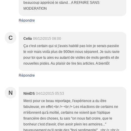
beaucoup apprécié le stand... A REFAIRE SANS
MODERATION
Répondre
C
Celia
06/12/2015 08:00
Ça c'est certain qui si j'avais habité pas loin je serais passée
te voir mais voilà plus de 900km nous séparent. Je suis ravie
pour toi que tu aies eu autant de visites de mots gentils et de
nouvelles pistes. Au plaisir de lire tes articles. A bientôt
Répondre
N
NiniDS
04/12/2015 05:53
Merci pour ce beau reportage, l'expérience a du être
fabuleuse, en effet.<br /> <br /> Les réactions de certains ne
m'étonnent qu'à moitié, certains ne voient que l'optique
financière des choses, tu sais "on nous fait croire, que le
bonheur c'est d'avoir, d'en avoir plein les armoires..."
heureusement qu'il reste des "fool sentimental"...<br /> <br />