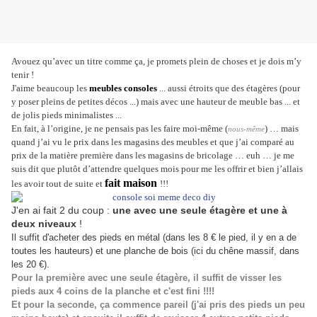
Avouez qu’avec un titre comme ça, je promets plein de choses et je dois m’y
tenir !
J'aime beaucoup les
meubles consoles
... aussi étroits que des étagères (pour
y poser pleins de petites décos ...) mais avec une hauteur de meuble bas ... et
de jolis pieds minimalistes ...
En fait, à l’origine, je ne pensais pas les faire moi-même (
) … mais
nous-même
quand j’ai vu le prix dans les magasins des meubles et que j’ai comparé au
prix de la matière première dans les magasins de bricolage … euh … je me
suis dit que plutôt d’attendre quelques mois pour me les offrir et bien j’allais
fait maison
les avoir tout de suite et
!!!
J'en ai fait 2 du coup :
une avec une seule étagère et une à
deux niveaux
!
Il suffit d'acheter des pieds en métal (dans les 8 € le pied, il y en a de
toutes les hauteurs) et une planche de bois (ici du chêne massif, dans
les 20 €).
Pour la première avec une seule étagère, il suffit de visser les
pieds aux 4 coins de la planche et c'est fini !!!!
Et pour la seconde, ça commence pareil (j'ai pris des pieds un peu