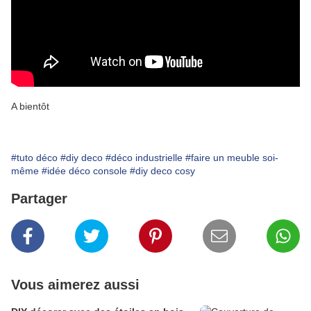
A bientôt
#tuto déco
#diy deco
#déco industrielle
#faire un meuble soi-
même
#idée déco console
#diy deco cosy
Partager
Vous aimerez aussi