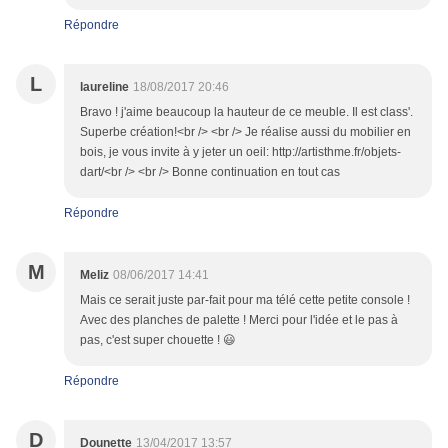
Répondre
L
laureline
18/08/2017 20:46
Bravo ! j'aime beaucoup la hauteur de ce meuble. Il est class'.
Superbe création!<br /> <br /> Je réalise aussi du mobilier en
bois, je vous invite à y jeter un oeil: http://artisthme.fr/objets-
dart/<br /> <br /> Bonne continuation en tout cas
Répondre
M
Meliz
08/06/2017 14:41
Mais ce serait juste par-fait pour ma télé cette petite console !
Avec des planches de palette ! Merci pour l'idée et le pas à
pas, c'est super chouette ! 😃
Répondre
D
Dounette
13/04/2017 13:57