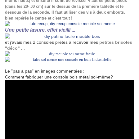
moins hauts) et ensuite il suffit de revisser 4 autres petits pieds
(dans les 20- 30 cm) sur le dessus de la première tablette et le
dessous de la seconde. Il faut utiliser des vis à deux embouts,
bien repérés le centre et c'est tout !
Une petite lasure, effet vieilli ...
et j'avais mes 2 consoles prêtes à recevoir mes
petites bricoles
"déco"
...
Le "pas à pas" en images commentées :
Comment fabriquer une console bois métal soi-même?