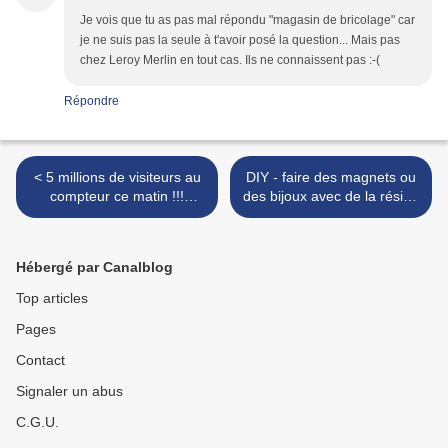
Je vois que tu as pas mal répondu "magasin de bricolage" car
je ne suis pas la seule à t'avoir posé la question... Mais pas
chez Leroy Merlin en tout cas. Ils ne connaissent pas :-(
Répondre
< 5 millions de visiteurs au
DIY - faire des magnets ou
compteur ce matin !!!
des bijoux avec de la résine
RESULTATS !!!
colorée - Cadeau à gagner
! >
Hébergé par Canalblog
Top articles
Pages
Contact
Signaler un abus
C.G.U.