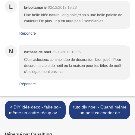
L
la-boitamarie
02/12/2013 19:23
Une belle idée nature...originale,et on a une belle palette de
couleurs.De plus il n'y en aura pas 2 semblables.
Répondre
N
nathalie de noel
22/11/2013 10:05
C'est astucieux comme idée de décoration, bien joué ! Pour
décorer la table de noël ou la maison pour les fêtes de noël
c'est également pas mal !
Répondre
< DIY idée déco - faire soi-
tuto diy noel - Quand même
même un cadre récup avec
un petit calendrier de
du bois de palettes
l'Avent bricolé ! >
Hébergé par Canalblog