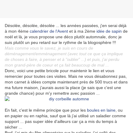
Désolée, désolée, désolée ... les années passées, j'en serai déjà
à mon 4ème
calendrier de l'Avent
et à ma 2ème
idée de sapin
de
noël et là, je vous propose une déco plutôt automnale, donc je
suis plutôt un peu retard sur le rythme de la blogosphère !!!
Mais comme vous le savez, je suis en cours de
déménagement/emménagement (avec tout ce que ça implique
de choses à faire, à penser et à "
" ...) et puis, j'ai perdu
oublier
mon grand-père de coeur et ça fait beaucoup de mal ...
Donc, voici une petite bricole pour maintenir le lien et vous
remercier pour toutes ces visites. Mais ne vous désabonnez pas,
mon carnet à idées compte maintenant près de 500 trucs et dans
ma future maison, j'aurais aussi la place (je sais que c'est une
grande chance) pour m'y remettre avec passion ...
En fait, c'est le même principe que pour les
boules en laine
, ou
en papier ou en raphia, sauf que là j'ai utilisé un saladier comme
support ... pas super idée d'ailleurs car ça a mis du temps à
sécher ...
Bref, j'ai mis du film alimentaire sur le saladier, j'ai collé des