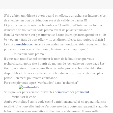
S’il y a bien un réflexe à avoir quand on effectue un achat sur Internet, c’est
de chercher un bon de réduction avant de valider le panier !!!
Et je vois que je ne suis pas la seule car 11 millions d’internautes font la
démarche de trouver un code promo avant de passer commande !
Bon, la recherche n’est pas fructueuse à tous les coups mais quand un « -10
% » ou un « frais de port offert » … est disponible, ça fait toujours plaisir !
Le site
messoldes.com
recense ces codes par boutique. Voici, comment il faut
procéder : trouver un code promo, le visualiser et l’appliquer !
·
Trouver un code promo
Il vous faut tout d’abord retrouver le nom de la boutique que vous
recherchez sur notre site à partir du moteur de recherche ou notre page
Les
Boutiques
. Vous trouverez une liste de codes promo et bons de réduction
disponibles. Cliquez ensuite sur le début du code qui vous intéresse plus
particulièrement pour votre commande.
Par exemple vous tapez "vertbaudet" dans "rechercher":
Vous pouvez par exemple trouver les
derniers codes promo but.
· Visualiser le code
Après avoir cliqué sur le code caché partiellement, celui-ci apparait dans sa
totalité. Une nouvelle fenêtre s’est ouverte dans votre navigateur, il s’agit de
la boutique où vous souhaitez utiliser votre code promo. Il vous suffit