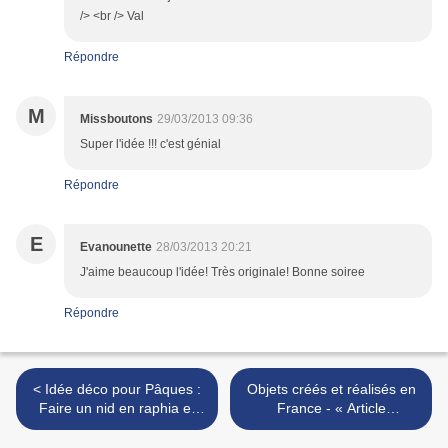
/> <br /> Val
Répondre
M
Missboutons
29/03/2013 09:36
Super l'idée !!! c'est génial
Répondre
E
Evanounette
28/03/2013 20:21
J'aime beaucoup l'idée! Très originale! Bonne soiree
Répondre
< Idée déco pour Pâques :
Objets créés et réalisés en
Faire un nid en raphia et
France - « Article
s'en servir comme pot
sponsorisé » >
après !