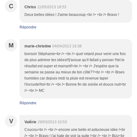
C
Chriss
11/05/2013 18:53
Deux belles idées ! J'aime beaucoup.<br /> <br /> Bravo !
Répondre
M
marie-christine
04/04/2013 19:38
bonsoir Stéphanie<br /> <br /> quel retard pour venir une fois
de plus admirer tes idées!!!j'avoue qu'il fallait y penser !!!et le
résultat est super et marrant!!<br /> <br /> J'espère que la
semaine se passe au mieux de ton côté??<br /> <br /> Bises
humides car depuis midi la pluie est revenue taper
l'incruste!!lol<br /> <br /> Bonne fin de soirée et douce nuit<br
/> <br /> MC
Répondre
V
Valérie
29/03/2013 10:53
Coucou<br /> <br /> encore une belle et astucieuse idée !<br
/> <br /> Bravo ! j'ai hate de voir la suite !<br /> <br /> Bizz<br