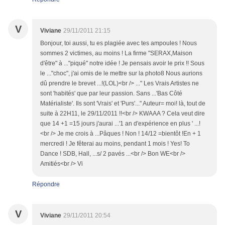
V
Viviane
29/11/2011 21:15
Bonjour, toi aussi, tu es plagiée avec tes ampoules ! Nous
sommes 2 victimes, au moins ! La firme "SERAX,Maison
d'être" à ..."piqué" notre idée ! Je pensais avoir le prix !! Sous
le ..."choc", j'ai omis de le mettre sur la photo8 Nous aurions
dû prendre le brevet ...!(LOL)<br /> ..." Les Vrais Artistes ne
sont 'habités' que par leur passion. Sans ...'Bas Côté
Matérialiste'. Ils sont 'Vrais' et 'Purs'..." Auteur= moi! là, tout de
suite à 22H11, le 29/11/2011 !!<br /> KWAAA ? Cela veut dire
que 14 +1 =15 jours j'aurai ...'1 an d'expérience en plus ' ...!
<br /> Je me crois à ...Pâques ! Non ! 14/12 =bientôt !En + 1
mercredi ! Je fêterai au moins, pendant 1 mois ! Yes! To
Dance ! SDB, Hall, ...s/ 2 pavés ...<br /> Bon WE<br />
Amitiés<br /> Vi
Répondre
V
Viviane
29/11/2011 20:54