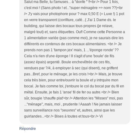
Salut ma Belle, tu t'amuses... à "donfe " !!<br /> Pour 1 fois,
c'est moi ! (Sans photo ! et..."super ménagère >> nom ??)<br
/> J'y vais pour photophore pour ? max 0,50 E (= Luxe !) 1 pot
en verre transparent (confiture, café...{ J'ai 1 Dame ds. le
building, qui laisse des bocaux tous propres (je relave,
malgré tout) et, sans étiquettes. Ouf! Comme cette Personne a
1 alimentation variée (pas comme moi), je ne saurais dire les
différents ex contenus de ces bocaux alimentaires. <br /> Je
prends non pas 1 'tampon jex' mais, 1 ...'éponge ronde' ??
Cela n'a rien d'une éponge ! Il s'agit d'une 'boule' de fils
(assez épais) argenté. Boule enchevêtrée de ces fils,
vendues par ?/4, à employer à sec (qui disent), ne griffent
pas...Bref, pour le ménage, je les crois !<br /> Mais, je trouve
cela très bien, pour entre/ouvrir la boule et y intrquire mon
bocal. Je fais comme toi, j'entoure le col du bocal par du fil en
métal. Ensuite, je fais 1 'anse' fil de fer ou autre.<br /> Bien
sûr, bougie 'chauffe plat'<br /> Attention les "Misses" moi, pas
..."ménage", mais, moi , prudente ! Aaaah ! Ne jamais laisser
sans surveillance nos "oeuvres" et, autres, ainsi que les
guirlandes...<br /> Bises à toutes et tous<br /> Vi
Répondre