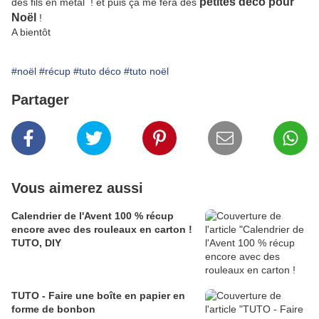
petites déco pour
des fils en métal ! et puis ça me fera des
Noël
!
A bientôt
#noël
#récup
#tuto déco
#tuto noël
Partager
Vous aimerez aussi
Calendrier de l'Avent 100 % récup
encore avec des rouleaux en carton !
TUTO, DIY
TUTO - Faire une boîte en papier en
forme de bonbon