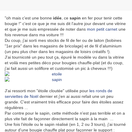
"oh mais c'est une bonne
idée
, ce
sapin
en fer pour tenir cette
bougie !" c'est ce que je me suis dit l'autre jour devant une vitrine
et que je me suis empressée de noter dans
mon petit carnet
une
fois revenue dans ma voiture !!!
Du coup, j'ai sorti mes stocks de fil de fer ou de laiton (bobines
"1er prix" dans les magasins de bricolage) et de fil d'aluminium
(un peu plus cher dans les magasins de loisirs créatifs !).
J'ai tournicoté un peu tout ça, épuré le modèle vu dans la vitrine
et voilà mes petites déco pour bougies chauffe-plat (et du coup,
j'ai fait aussi un soliflore et customisé un pic à cheveux !!!)
J'ai ressorti mon "étoile cloutée" utilisée pour
les ronds de
serviettes de Noël
dernier et j'en ai aussi refait une un peu
grande. C'est vraiment très efficace pour faire des étoiles assez
régulières ...
Par contre pour le sapin, cette méthode n'est pas terrible et on a
plus vite fait de façonner directement la sapin à la main ...
Une fois l'étoile ou le sapin réalisé (en 1, 2 ou 3 tours), j'ai tourné
autour d'une bougie chauffe plat pour façonner le support :