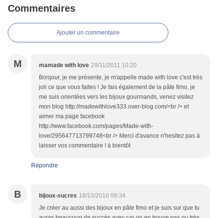
Commentaires
Ajouter un commentaire
M
mamade with love
29/11/2011 10:20
Bonjour, je me présente, je m'appelle made with love c'est très
joli ce que vous faites ! Je fais également de la pâte fimo, je
me suis orientées vers les bijoux gourmands, venez visitez
mon blog http://madewithlove333.over-blog.com/<br /> et
aimer ma page facebook
http://www.facebook.com/pages/Made-with-
love/295647713799748<br /> Merci d'avance n'hesitez pas à
laisser vos commentaire ! à bientôt
Répondre
B
bijoux-sucres
18/10/2010 09:34
Je créer au aussi des bijoux en pâte fimo et je suis sur que tu
auras beaucoup de succès avec car on en trouve pas ou très