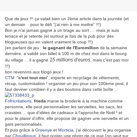
Que de jeux !!! ça valait bien un 2ème article dans la journée (et
un demain : pour le défi "j'ai rien à me mettre" !!!)
Bon je n'ai jamais gagné à un tirage au sort ... mais je suis
tenace et je retente (et surtout je fais de la pub pour des
blogueuses qui en valent vraiment le coup !!!)
(en parlant de jeu :
le gagnant de l'Euromillion
de la semaine
dernière, a validé son billet à 100 m de chez moi dans le bourg
15 millions d'euros
du village ... il a gagné
, mais c'est pas moi
!!!)
bon revenons aux blogo jeux !
CTM
:"
c'est tout moi
", experte en recyclage de vêtements,
récup, customisation ! organise un jeu pour son 100ème post, il
faut deviner combien il y a des boutons dans cette boîte ...
Frifricréations
,
frieda
manie la broderie à la machine comme
personne, elle peut personnaliser les serviettes, les sacs, les
cravates ... que d'idées de cadeaux à l'approche de Noël ! et
pour le plaisir d'offrir, elle propose de gagner une serviette et un
gant personnalisés.
Et puis grâce à
Greenye
et
Morticia
, j'ai découvert le jeu organise
par
Chouillinous
, il faut poster une photo de ce que l'on veut sur