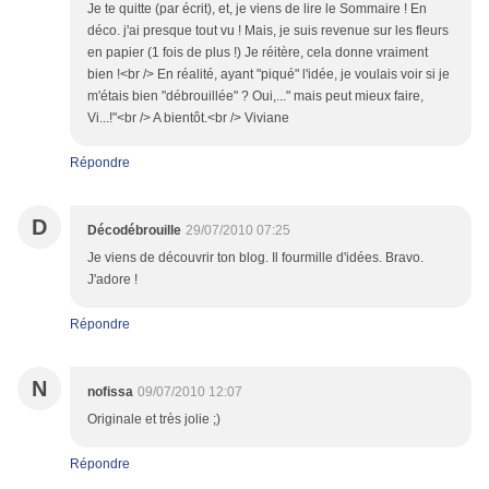
Je te quitte (par écrit), et, je viens de lire le Sommaire ! En
déco. j'ai presque tout vu ! Mais, je suis revenue sur les fleurs
en papier (1 fois de plus !) Je réitère, cela donne vraiment
bien !<br /> En réalité, ayant "piqué" l'idée, je voulais voir si je
m'étais bien "débrouillée" ? Oui,..." mais peut mieux faire,
Vi...!"<br /> A bientôt.<br /> Viviane
Répondre
D
Décodébrouille
29/07/2010 07:25
Je viens de découvrir ton blog. Il fourmille d'idées. Bravo.
J'adore !
Répondre
N
nofissa
09/07/2010 12:07
Originale et très jolie ;)
Répondre