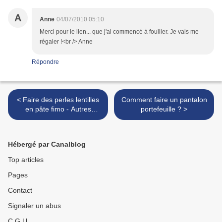
A
Anne
04/07/2010 05:10
Merci pour le lien... que j'ai commencé à fouiller. Je vais me
régaler !<br /> Anne
Répondre
< Faire des perles lentilles
Comment faire un pantalon
en pâte fimo - Autres
portefeuille ? >
modèles de colliers lentilles
en fimo
Hébergé par Canalblog
Top articles
Pages
Contact
Signaler un abus
C.G.U.