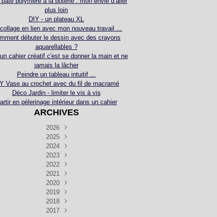
 pâte polymère à la poterie : mon envie d’aller
plus loin
DIY - un plateau XL
collage en lien avec mon nouveau travail ...
mment débuter le dessin avec des crayons
aquarellables ?
 un cahier créatif c'est se donner la main et ne
jamais la lâcher
Peindre un tableau intuitif ...
Y Vase au crochet avec du fil de macramé
Déco Jardin - limiter le vis à vis
artir en pèlerinage intérieur dans un cahier
ARCHIVES
2026
2025
Juillet
(5)
Décembre
2024
Juin
(4)
(4)
Novembre
Décembre
2023
Mai
(3)
(3)
(2)
Décembre
Novembre
Octobre
2022
Avril
(3)
(4)
(24)
(2)
Septembre
Novembre
Décembre
Octobre
2021
Mars
(3)
(5)
(3)
(5)
(1)
Septembre
Novembre
Décembre
Octobre
2020
Janvier
Août
(1)
(1)
(5)
(2)
(4)
(3)
Septembre
Novembre
Décembre
Octobre
2019
Juillet
Août
(2)
(2)
(6)
(5)
(7)
(3)
Septembre
Septembre
Novembre
Décembre
2018
Juillet
Août
Juin
(1)
(2)
(4)
(6)
(6)
(6)
(6)
Novembre
Décembre
Octobre
2017
Juillet
Août
Août
Juin
Mai
(1)
(4)
(4)
(2)
(1)
(5)
(4)
(1)