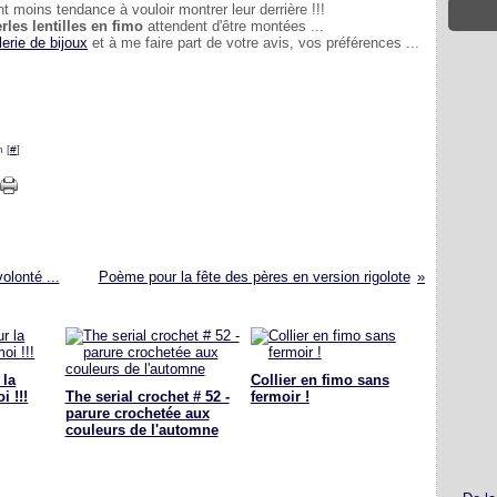
t moins tendance à vouloir montrer leur derrière !!!
rles lentilles en fimo
attendent d'être montées ...
erie de bijoux
et à me faire part de votre avis, vos préférences ...
 [
#
]
olonté ...
Poème pour la fête des pères en version rigolote
 la
Collier en fimo sans
i !!!
The serial crochet # 52 -
fermoir !
parure crochetée aux
couleurs de l'automne