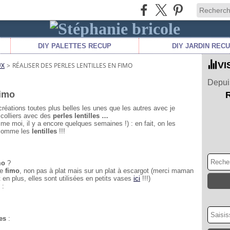
DIY PALETTES RECUP
DIY JARDIN REC
VI
UX
>
RÉALISER DES PERLES LENTILLES EN FIMO
Depuis
fimo
réations toutes plus belles les unes que les autres avec je
colliers avec des
perles lentilles …
me moi, il y a encore quelques semaines !) : e
n fait, on les
, comme les
lentilles
!!!
mo
?
de
fimo
, non pas à plat mais sur un plat à escargot (merci maman
 en plus, elles sont utilisées en petits vases
ici
!!!)
 :
es
: