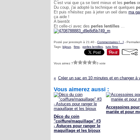
C’est vrai que ça se tient mieux et les
perles
on
Du coup, j'ai adopté la technique et quelques
pe
Et puis n'hésitez pas à jeter un oeil dans
ma gal
ça aide !
A bientôt
Et celle-ci avec des
perles lentilles
…
Posté par jeresteph à 21:40 -
Commentaires [
…
]
- Permalien
Tags:
bijoux
,
fimo
,
perles lentilles
,
tuto fimo
Vous aimez ?
0 vote
Créer un sac en 10 minutes et en changer à v
Vous aimerez aussi :
Accessoires pour
mariée et pour mo
Déco du coin
"coiffure/maquillage" #3
- Astuces pour ranger le
maquillage et les bijoux