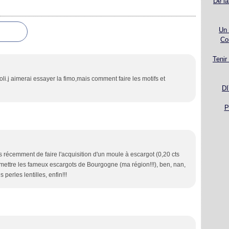
De la
Un 
Co
Tenir
joli.j aimerai essayer la fimo,mais comment faire les motifs et
DI
P
s récemment de faire l'acquisition d'un moule à escargot (0,20 cts
y mettre les fameux escargots de Bourgogne (ma région!!!), ben, nan,
 perles lentilles, enfin!!!