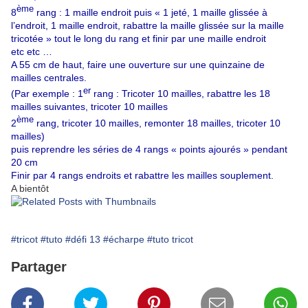
ème
8
rang : 1 maille endroit puis « 1 jeté, 1 maille glissée à
l’endroit, 1 maille endroit, rabattre la maille glissée sur la maille
tricotée » tout le long du rang et finir par une maille endroit
etc etc …
A 55 cm de haut, faire une ouverture sur une quinzaine de
mailles centrales.
er
(Par exemple : 1
rang : Tricoter 10 mailles, rabattre les 18
mailles suivantes, tricoter 10 mailles
ème
2
rang, tricoter 10 mailles, remonter 18 mailles, tricoter 10
mailles)
puis reprendre les séries de 4 rangs « points ajourés » pendant
20 cm
Finir par 4 rangs endroits et rabattre les mailles souplement.
A bientôt
#tricot
#tuto
#défi 13
#écharpe
#tuto tricot
Partager