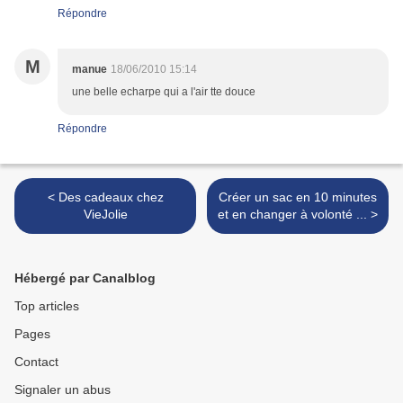
Répondre
M
manue
18/06/2010 15:14
une belle echarpe qui a l'air tte douce
Répondre
< Des cadeaux chez
Créer un sac en 10 minutes
VieJolie
et en changer à volonté ... >
Hébergé par Canalblog
Top articles
Pages
Contact
Signaler un abus