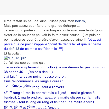
Il me restait un peu de laine utilisée pour mon
boléro
,
Mais pas assez pour faire une grande écharpe …
Je suis donc partie sur une écharpe courte avec une fente (pour
éviter de la nouer et pouvoir la faire assez courte ...) et puis en
points ajourés pour être sûre d’avoir assez de laine !!!
(et aussi
parce que ce point s'appelle "point de dentelle" et que le thème
du
défi 13
de ce mois est "dentelle" !!!)
Et la voilà :
Je l’ai réalisée comme ça :
J’ai monté souplement 38 mailles (ne me demander pas pourquoi
38 et pas 40 … j’en sais rien !!!)
J’ai fait 4 rangs au point mousse endroit
Puis j’ai commencé les rangs ajourés :
er
ème
ème
1
, 2
et 3
rang : tout à l’envers
ème
4
rang : 1 maille endroit puis « 1 jeté, 1 maille glissée à
l’endroit, 1 maille endroit, rabattre la maille glissée sur la maille
tricotée » tout le long du rang et finir par une maille endroit
ème
ème
ème
5
, 6
et 7
: tout à l’envers