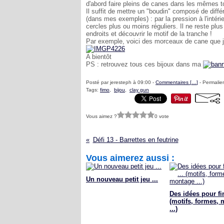
d'abord faire pleins de canes dans les mêmes ton
Il suffit de mettre un "boudin" composé de diffé
(dans mes exemples) : par la pression à l'intéri
cercles plus ou moins réguliers. Il ne reste plus
endroits et découvrir le motif de la tranche !
Par exemple, voici des morceaux de cane que je 
A bientôt
PS : retrouvez tous ces bijoux dans ma
Posté par jeresteph à 09:00 -
Commentaires [
…
]
- Permalien
Tags:
fimo
,
bijou
,
clay gun
Vous aimez ?
0 vote
Défi 13 - Barrettes en feutrine
Vous aimerez aussi :
Un nouveau petit jeu ...
Des idées pour fim
(motifs, formes,
...)