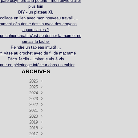
 pâte polymère à la poterie : mon envie d’aller
plus loin
DIY - un plateau XL
collage en lien avec mon nouveau travail ...
mment débuter le dessin avec des crayons
aquarellables ?
 un cahier créatif c'est se donner la main et ne
jamais la lâcher
Peindre un tableau intuitif ...
Y Vase au crochet avec du fil de macramé
Déco Jardin - limiter le vis à vis
artir en pèlerinage intérieur dans un cahier
ARCHIVES
2026
2025
Juillet
(5)
Décembre
2024
Juin
(4)
(4)
Novembre
Décembre
2023
Mai
(3)
(3)
(2)
Décembre
Novembre
Octobre
2022
Avril
(3)
(4)
(24)
(2)
Septembre
Novembre
Décembre
Octobre
2021
Mars
(3)
(5)
(3)
(5)
(1)
Septembre
Novembre
Décembre
Octobre
2020
Janvier
Août
(1)
(1)
(5)
(2)
(4)
(3)
Septembre
Novembre
Décembre
Octobre
2019
Juillet
Août
(2)
(2)
(6)
(5)
(7)
(3)
Septembre
Septembre
Novembre
Décembre
2018
Juillet
Août
Juin
(1)
(2)
(4)
(6)
(6)
(6)
(6)
Novembre
Décembre
Octobre
2017
Juillet
Août
Août
Juin
Mai
(1)
(4)
(4)
(2)
(1)
(5)
(4)
(1)