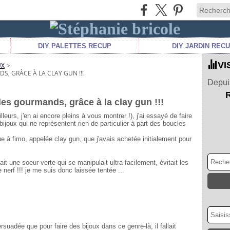
DIY PALETTES RECUP
DIY JARDIN REC
VI
UX
>
S, GRÂCE À LA CLAY GUN !!!
Depuis
des gourmands, grâce à la clay gun !!!
eurs, j'en ai encore pleins à vous montrer !), j'ai essayé de faire
bijoux qui ne représentent rien de particulier à part des boucles
gue à fimo, appelée clay gun, que j'avais achetée initialement pour
it une soeur verte qui se manipulait ultra facilement, évitait les
nerf !!! je me suis donc laissée tentée ...
suadée que pour faire des bijoux dans ce genre-là, il fallait