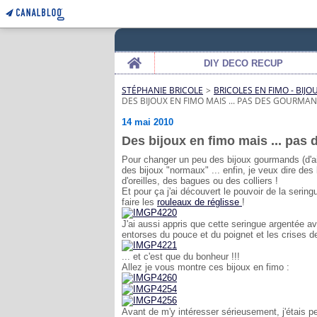
Home
DIY DECO RECUP
STÉPHANIE BRICOLE
>
BRICOLES EN FIMO - BIJO
DES BIJOUX EN FIMO MAIS ... PAS DES GOURMAND
14 mai 2010
Des bijoux en fimo mais ... pas 
Pour changer un peu des bijoux gourmands (d'aill
des bijoux "normaux" ... enfin, je veux dire des 
d'oreilles, des bagues ou des colliers !
Et pour ça j'ai découvert le pouvoir de la serin
faire les
rouleaux de réglisse
!
J'ai aussi appris que cette seringue argentée ava
entorses du pouce et du poignet et les crises de 
... et c'est que du bonheur !!!
Allez je vous montre ces bijoux en fimo :
Avant de m'y intéresser sérieusement, j'étais per