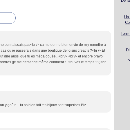
De la
Un 
Co
Tenir
e ne connaissais pas<br /> ca me donne bien envie de m'y remettre à
DI
au cas ou je passerais dans une boutique de loisirs créatifs ?<br /> Et
 faut dire aussi que tu es méga douée...<br /> <br /> et encore bravo
P
s montres (je me demande même comment tu trouves le temps ??)<br
n y goûte... tu as bien fait tes bijoux sont superbes.Biz