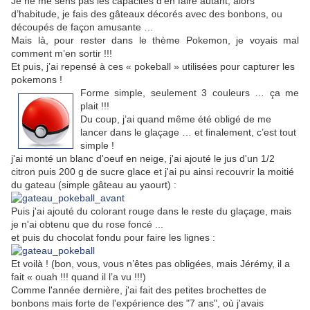
Je ne me sens pas les capacités d’en faire autant, alors
d’habitude, je fais des gâteaux décorés avec des bonbons, ou
découpés de façon amusante …
Mais là, pour rester dans le thème Pokemon, je voyais mal
comment m’en sortir !!!
Et puis, j’ai repensé à ces « pokeball » utilisées pour capturer les
pokemons !
Forme simple, seulement 3 couleurs … ça me
plait !!!
Du coup, j’ai quand même été obligé de me
lancer dans le glaçage … et finalement, c’est tout
simple !
j'ai monté un blanc d'oeuf en neige, j'ai ajouté le jus d'un 1/2
citron puis 200 g de sucre glace et j'ai pu ainsi recouvrir la moitié
du gateau (simple gâteau au yaourt) :
Puis j'ai ajouté du colorant rouge dans le reste du glaçage, mais
je n'ai obtenu que du rose foncé ...
et puis du chocolat fondu pour faire les lignes
:
Et voilà ! (bon, vous, vous n’êtes pas obligées, mais Jérémy, il a
fait « ouah !!! quand il l’a vu !!!)
Comme l'année dernière, j'ai fait des petites brochettes de
bonbons mais forte de l'expérience des "7 ans", où j'avais