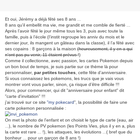
Et oui, Jérémy a déjà fêté ses 8 ans ...
8 ans qu'il embellit ma vie, me grandit et me comble de fierté ...
Après l’avoir fêté le jour même tous les 3, puis avec toute la
famille, puis à l’école (l’instit regroupe les anniv du mois et le
dernier jour, ils mangent un gâteau dans la classe), il l’a fêté avec
ses copains : 8 garçons à la maison
(heureusement, il y en a qui
n'ont pas pu venir, 11 étaient prévus !
)
Comme il collectionne, avec passion, les cartes Pokemon depuis
un bon bout de temps, je suis partie sur ce thème là pour
personnaliser,
par petites touches
, cette fête d’anniversaire.
Si vous connaissez les pokemons, les trucs que je vais vous
montrer vont vous parler, sinon, ça risque d’être difficile !!!
Alors, pour commencer, qui dit "anniversaire pour enfant" dit
"carte d'invitation" !!!
j'ai trouvé sur ce site
"my pokecard
", la possibilité de faire une
carte pokemon personnalisée :
On met la photo de l'enfant et on choisit le type de carte (eau, air
...), le nombre de PV pokemon (les Points Vies, plus il y en a, plus
la carte est rare ... !), les attaques, les évolutions ...( bref que du
bonheur ... pour un garçon de 8 ans !)