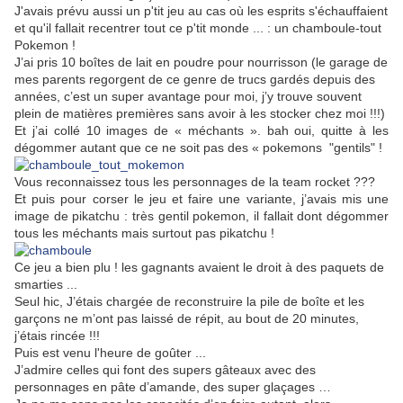
J'avais prévu aussi un p'tit jeu au cas où les esprits s'échauffaient
et qu'il fallait recentrer tout ce p'tit monde ... : un chamboule-tout
Pokemon !
J’ai pris 10 boîtes de lait en poudre pour nourrisson (le garage de
mes parents regorgent de ce genre de trucs gardés depuis des
années, c’est un super avantage pour moi, j’y trouve souvent
plein de matières premières sans avoir à les stocker chez moi !!!)
Et j’ai collé 10 images de « méchants ». bah oui, quitte à les
dégommer autant que ce ne soit pas des « pokemons "gentils" !
Vous reconnaissez tous les personnages de la team rocket ???
Et puis pour corser le jeu et faire une variante,
j’avais mis une
image de pikatchu : très gentil pokemon, il fallait dont dégommer
tous les méchants mais surtout pas pikatchu !
Ce jeu a bien plu ! les gagnants avaient le droit à des paquets de
smarties ...
Seul hic, J’étais chargée de reconstruire la pile de boîte et les
garçons ne m’ont pas laissé de répit, au bout de 20 minutes,
j’étais rincée !!!
Puis est venu l'heure de goûter ...
J’admire celles qui font des supers gâteaux avec des
personnages en pâte d’amande, des super glaçages …