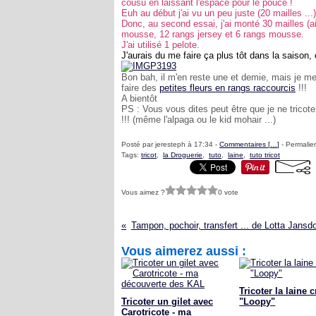
cousu en laissant l'espace pour le pouce !
Euh au début j'ai vu un peu juste (20 mailles ...)
Donc, au second essai, j'ai monté 30 mailles (aig
mousse, 12 rangs jersey et 6 rangs mousse.
J'ai utilisé 1 pelote.
J'aurais du me faire ça plus tôt dans la saison, 
Bon bah, il m'en reste une et demie, mais je m
faire des
petites fleurs en rangs raccourcis
!!!
A bientôt
PS : Vous vous dites peut être que je ne tricote
!!! (même l'alpaga ou le kid mohair ...)
Posté par jeresteph à 17:34 -
Commentaires [
…
]
- Permalien
Tags:
tricot
,
la Droguerie
,
tuto
,
laine
,
tuto tricot
Vous aimez ?
0 vote
Tampon, pochoir, transfert ... de Lotta Jansdo
Vous aimerez aussi :
Tricoter la laine c
Tricoter un gilet avec
"Loopy"
Carotricote - ma