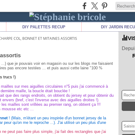
DIY PALETTES RECUP
DIY JARDIN REC
VI
CHARPE COL, BONNET ET MITAINES ASSORTIS
Depuis
assortis
..) que je pouvais voir en magasin ou sur les blogs me faisaient
laires pas encore testées ... et puis aussi cette laine "100 %
s trucs !)
0 mailles sur mes aiguilles circulaires n°5 puis j'ai commencé à
 dernière maille, la boucle était bouclée !
 fait que des rangs endroits, on obtient du jersey et pour obtenir du
 envers (bref, c'est l'inverse avec des aiguilles droites !).
 les mailles sont vrillées au premier rang, on obtient ça !!!
s mousse etc etc ...
nnet
! (Mais, m'étant un peu inspirée d'un bonnet jersey de la
r peur qu'on me le reproche ...). J'ai utilisé un peu plus d'une
 ne peut pas faire plus simple, j'ai fait des rectangles que j'ai