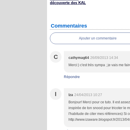
découverte des KAL
Commentaires
Ajouter un commentaire
C
cathymag64
26/09/2013 14:34
Merci:) c'est très sympa ; je vais me fai
Répondre
I
Iza
24/04/2013 10:27
Bonjour! Merci pour ce tuto. Il est asse
inspirée de ton snood pour tricoter le mi
l'habitude de citer mes références) Si cel
http://www.izaware.blogspot.fr/2013/0