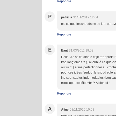
Répondre
P
patricia
31/01/2012 12:04
est ce que les snoods ne se font qu' ave
Répondre
E
Eant
31/03/2011 19:59
Hello! J e ss étudiante et je m'apprete l
trop longtemps :s ( j'ai oublié ce que c'
au tricot ( et me perfectionner au croche
pour ces idées (surtout le snoud et le
indispensables indemodables (bon sauf
m'occuper cet été !<br /> A bientot !
Répondre
A
Aline
08/11/2010 10:58