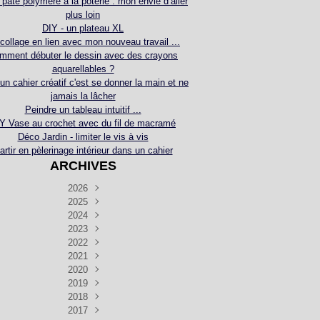
 pâte polymère à la poterie : mon envie d’aller
plus loin
DIY - un plateau XL
collage en lien avec mon nouveau travail ...
mment débuter le dessin avec des crayons
aquarellables ?
 un cahier créatif c'est se donner la main et ne
jamais la lâcher
Peindre un tableau intuitif ...
Y Vase au crochet avec du fil de macramé
Déco Jardin - limiter le vis à vis
artir en pèlerinage intérieur dans un cahier
ARCHIVES
2026
2025
Juillet
(5)
Décembre
2024
Juin
(4)
(4)
Novembre
Décembre
2023
Mai
(3)
(3)
(2)
Décembre
Novembre
Octobre
2022
Avril
(3)
(4)
(24)
(2)
Septembre
Novembre
Décembre
Octobre
2021
Mars
(3)
(5)
(3)
(5)
(1)
Septembre
Novembre
Décembre
Octobre
2020
Janvier
Août
(1)
(1)
(5)
(2)
(4)
(3)
Septembre
Novembre
Décembre
Octobre
2019
Juillet
Août
(2)
(2)
(6)
(5)
(7)
(3)
Septembre
Septembre
Novembre
Décembre
2018
Juillet
Août
Juin
(1)
(2)
(4)
(6)
(6)
(6)
(6)
Novembre
Décembre
Octobre
2017
Juillet
Août
Août
Juin
Mai
(1)
(4)
(4)
(2)
(1)
(5)
(4)
(1)