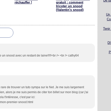
De la
réchauffer !
gratuit : comment
tricoter un snood
(Valentin's snood)
Un 
Co
Tenir
DI
P
re un snood avec un restant de laine!!!!!<br /> <br /> cathy64
z rare de trouver un tuto sympa sur le Net. Je me suis largement
en, alors je me suis permis de citer ton billet sur mon blog (car j'ai
a t'intéresse, c'est par ici:
4/mon-premier-snood.html