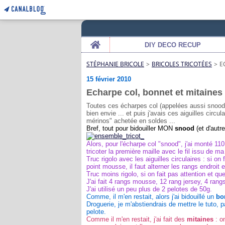
Home
DIY DECO RECUP
STÉPHANIE BRICOLE
>
BRICOLES TRICOTÉES
>
E
15 février 2010
Echarpe col, bonnet et mitaines 
Toutes ces écharpes col (appelées aussi snood .
bien envie ... et puis j'avais ces aiguilles circu
mérinos" achetée en soldes ...
Bref, tout pour bidouiller MON
snood
(et d'autre
Alors, pour l'écharpe col "snood", j'ai monté 11
tricoter la première maille avec le fil issu de ma
Truc rigolo avec les aiguilles circulaires : si on
point mousse, il faut alterner les rangs endroit et
Truc moins rigolo, si on fait pas attention et que
J'ai fait 4 rangs mousse, 12 rang jersey, 4 rang
J'ai utilisé un peu plus de 2 pelotes de 50g.
Comme, il m'en restait, alors j'ai bidouillé un
bo
Droguerie, je m'abstiendrais de mettre le tuto, pa
pelote.
Comme il m'en restait, j'ai fait des
mitaines
: on