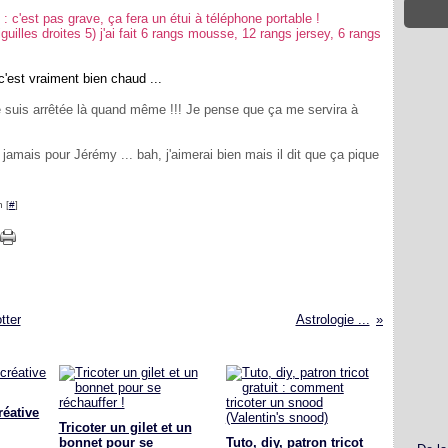
 : c'est pas grave, ça fera un étui à téléphone portable !
uilles droites 5) j'ai fait 6 rangs mousse, 12 rangs jersey, 6 rangs
c'est vraiment bien chaud ...
e suis arrêtée là quand même !!! Je pense que ça me servira à
 jamais pour Jérémy ... bah, j'aimerai bien mais il dit que ça pique
 [
#
]
tter
Astrologie ...
réative
Tricoter un gilet et un
bonnet pour se
Tuto, diy, patron tricot