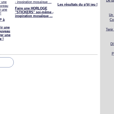
De la
Les résultats du p'tit jeu !
Faire une HORLOGE
"STICKERS" soi-même -
Un 
inspiration mosaïque ...
P à
Co
ir une
Tenir
ouveau
ver une
e !
DI
P