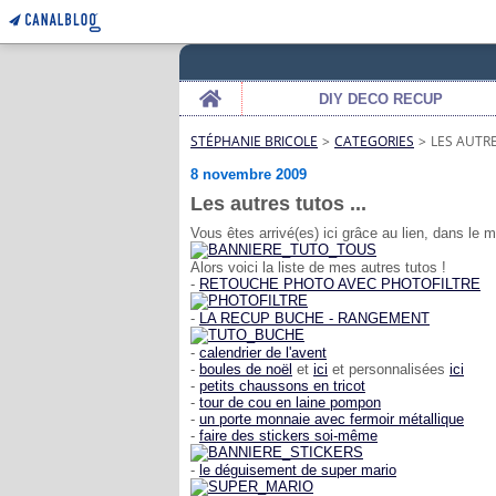
Home
DIY DECO RECUP
STÉPHANIE BRICOLE
>
CATEGORIES
>
LES AUTRE
8 novembre 2009
Les autres tutos ...
Vous êtes arrivé(es) ici grâce au lien, dans le 
Alors voici la liste de mes autres tutos !
-
RETOUCHE PHOTO AVEC PHOTOFILTRE
-
LA RECUP BUCHE - RANGEMENT
-
calendrier de l'avent
-
boules de noël
et
ici
et personnalisées
ici
-
petits chaussons en tricot
-
tour de cou en laine pompon
-
un porte monnaie avec fermoir métallique
-
faire des stickers soi-même
-
le déguisement de super mario