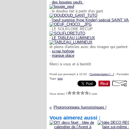
-
des bougies oeufs
:
- le doudou fait à partir d'un gant
-
l'oeuf surprise (type Kinder) spécial SAINT 
- LE SOLIFLORE RECUP
-
LE TABLEAU LUMINEUX
et pleins d'articles avec des images qui parlent
-
scrap horloge
-
marque place
...
Merci à vous et à bientôt
Posté par jeresteph à 10:02 -
Commentaires [
…
]
- Permalien
Tags:
tuto
Vous aimez ?
0 vote
Photomontages humoristiques !
Vous aimerez aussi :