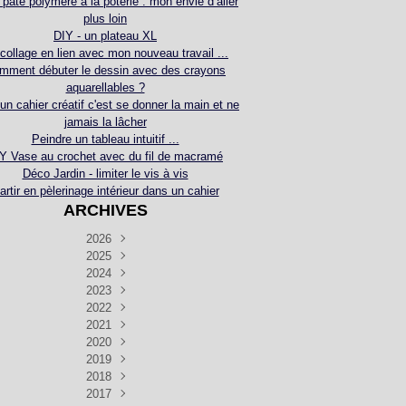
 pâte polymère à la poterie : mon envie d’aller
plus loin
DIY - un plateau XL
collage en lien avec mon nouveau travail ...
mment débuter le dessin avec des crayons
aquarellables ?
 un cahier créatif c'est se donner la main et ne
jamais la lâcher
Peindre un tableau intuitif ...
Y Vase au crochet avec du fil de macramé
Déco Jardin - limiter le vis à vis
artir en pèlerinage intérieur dans un cahier
ARCHIVES
2026
2025
Juillet
(5)
Décembre
2024
Juin
(4)
(4)
Novembre
Décembre
2023
Mai
(3)
(3)
(2)
Décembre
Novembre
Octobre
2022
Avril
(3)
(4)
(24)
(2)
Septembre
Novembre
Décembre
Octobre
2021
Mars
(3)
(5)
(3)
(5)
(1)
Septembre
Novembre
Décembre
Octobre
2020
Janvier
Août
(1)
(1)
(5)
(2)
(4)
(3)
Septembre
Novembre
Décembre
Octobre
2019
Juillet
Août
(2)
(2)
(6)
(5)
(7)
(3)
Septembre
Septembre
Novembre
Décembre
2018
Juillet
Août
Juin
(1)
(2)
(4)
(6)
(6)
(6)
(6)
Novembre
Décembre
Octobre
2017
Juillet
Août
Août
Juin
Mai
(1)
(4)
(4)
(2)
(1)
(5)
(4)
(1)