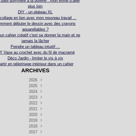
 pâte polymère à la poterie : mon envie d’aller
plus loin
DIY - un plateau XL
collage en lien avec mon nouveau travail ...
mment débuter le dessin avec des crayons
aquarellables ?
 un cahier créatif c'est se donner la main et ne
jamais la lâcher
Peindre un tableau intuitif ...
Y Vase au crochet avec du fil de macramé
Déco Jardin - limiter le vis à vis
artir en pèlerinage intérieur dans un cahier
ARCHIVES
2026
2025
Juillet
(5)
Décembre
2024
Juin
(4)
(4)
Novembre
Décembre
2023
Mai
(3)
(3)
(2)
Décembre
Novembre
Octobre
2022
Avril
(3)
(4)
(24)
(2)
Septembre
Novembre
Décembre
Octobre
2021
Mars
(3)
(5)
(3)
(5)
(1)
Septembre
Novembre
Décembre
Octobre
2020
Janvier
Août
(1)
(1)
(5)
(2)
(4)
(3)
Septembre
Novembre
Décembre
Octobre
2019
Juillet
Août
(2)
(2)
(6)
(5)
(7)
(3)
Septembre
Septembre
Novembre
Décembre
2018
Juillet
Août
Juin
(1)
(2)
(4)
(6)
(6)
(6)
(6)
Novembre
Décembre
Octobre
2017
Juillet
Août
Août
Juin
Mai
(1)
(4)
(4)
(2)
(1)
(5)
(4)
(1)