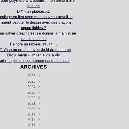
 pâte polymère à la poterie : mon envie d’aller
plus loin
DIY - un plateau XL
collage en lien avec mon nouveau travail ...
mment débuter le dessin avec des crayons
aquarellables ?
 un cahier créatif c'est se donner la main et ne
jamais la lâcher
Peindre un tableau intuitif ...
Y Vase au crochet avec du fil de macramé
Déco Jardin - limiter le vis à vis
artir en pèlerinage intérieur dans un cahier
ARCHIVES
2026
2025
Juillet
(5)
Décembre
2024
Juin
(4)
(4)
Novembre
Décembre
2023
Mai
(3)
(3)
(2)
Décembre
Novembre
Octobre
2022
Avril
(3)
(4)
(24)
(2)
Septembre
Novembre
Décembre
Octobre
2021
Mars
(3)
(5)
(3)
(5)
(1)
Septembre
Novembre
Décembre
Octobre
2020
Janvier
Août
(1)
(1)
(5)
(2)
(4)
(3)
Septembre
Novembre
Décembre
Octobre
2019
Juillet
Août
(2)
(2)
(6)
(5)
(7)
(3)
Septembre
Septembre
Novembre
Décembre
2018
Juillet
Août
Juin
(1)
(2)
(4)
(6)
(6)
(6)
(6)
Novembre
Décembre
Octobre
2017
Juillet
Août
Août
Juin
Mai
(1)
(4)
(4)
(2)
(1)
(5)
(4)
(1)