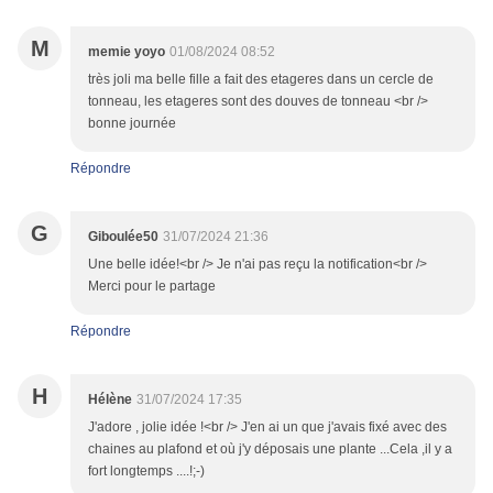
M
memie yoyo
01/08/2024 08:52
très joli ma belle fille a fait des etageres dans un cercle de
tonneau, les etageres sont des douves de tonneau <br />
bonne journée
Répondre
G
Giboulée50
31/07/2024 21:36
Une belle idée!<br /> Je n'ai pas reçu la notification<br />
Merci pour le partage
Répondre
H
Hélène
31/07/2024 17:35
J'adore , jolie idée !<br /> J'en ai un que j'avais fixé avec des
chaines au plafond et où j'y déposais une plante ...Cela ,il y a
fort longtemps ....!;-)