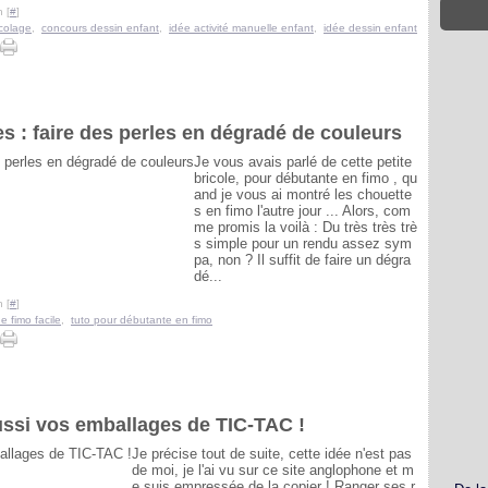
 [
#
]
icolage
,
concours dessin enfant
,
idée activité manuelle enfant
,
idée dessin enfant
 : faire des perles en dégradé de couleurs
Je vous avais parlé de cette petite
bricole, pour débutante en fimo , qu
and je vous ai montré les chouette
s en fimo l'autre jour ... Alors, com
me promis la voilà : Du très très trè
s simple pour un rendu assez sym
pa, non ? Il suffit de faire un dégra
dé...
 [
#
]
e fimo facile
,
tuto pour débutante en fimo
ussi vos emballages de TIC-TAC !
Je précise tout de suite, cette idée n'est pas
de moi, je l'ai vu sur ce site anglophone et m
e suis empressée de la copier ! Ranger ses r