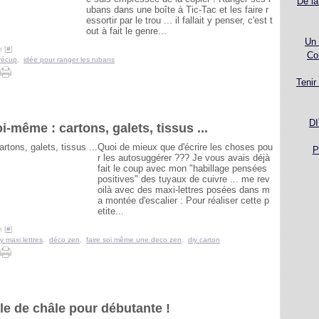
De la
ubans dans une boîte à Tic-Tac et les faire r
essortir par le trou ... il fallait y penser, c'est t
out à fait le genre...
Un 
 [
#
]
Co
récup
,
idée pour ranger les rubans
Tenir
DI
i-même : cartons, galets, tissus ...
Quoi de mieux que d'écrire les choses pou
P
r les autosuggérer ??? Je vous avais déjà
fait le coup avec mon "habillage pensées
positives" des tuyaux de cuivre ... me rev
oilà avec des maxi-lettres posées dans m
a montée d'escalier : Pour réaliser cette p
etite...
 [
#
]
iy maxi lettres
,
déco zen
,
faire soi même une deco zen
,
diy carton
 de châle pour débutante !