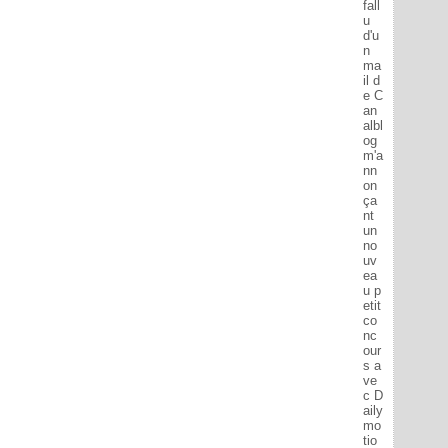
fall
u
d'u
n
ma
il d
e C
an
albl
og
m'a
nn
on
ça
nt
un
no
uv
ea
u p
etit
co
nc
our
s a
ve
c D
aily
mo
tio