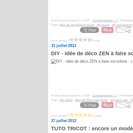
Posté par jeresteph à 19:36 -
Commentaires [
…
]
- Permalien
Tags:
idée de rangement récup
,
diy recup
,
diy rangement 
Vous aimez ?
0 vote
31 juillet 2012
DIY - Idée de déco ZEN à faire so
Posté par jeresteph à 14:46 -
Commentaires [
…
]
- Permalien
Tags:
tuto déco
,
idée de déco pas chère
,
diy deco zen
,
d
Vous aimez ?
2 votes
27 juillet 2012
TUTO TRICOT : encore un modèle