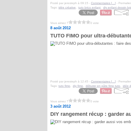
Posté par jeresteph à 09:15 -
Commentaires [
…
]
- Permalien
Tags:
idée créative
,
tuto brico enfant
,
diy enfant dessin br
Vous aimez ?
0 vote
8 août 2012
TUTO FIMO pour ultra-débutantes
Posté par jeresteph à 12:45 -
Commentaires [
…
]
- Permalien
Tags:
tuto fimo
,
diy fimo
,
débuter en pâte fimo tuto
,
idée d
Vous aimez ?
0 vote
3 août 2012
DIY rangement récup : garder a