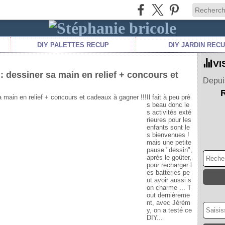
DIY PALETTES RECUP
DIY JARDIN REC
VI
 : dessiner sa main en relief + concours et
Depuis
Il fait à peu prè
s beau donc le
s activités exté
rieures pour les
enfants sont le
s bienvenues !
mais une petite
pause "dessin",
après le goûter,
pour recharger l
es batteries pe
ut avoir aussi s
on charme ... T
out dernièreme
nt, avec Jérém
y, on a testé ce
DIY...