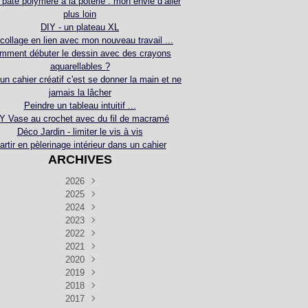
 pâte polymère à la poterie : mon envie d’aller
plus loin
DIY - un plateau XL
collage en lien avec mon nouveau travail ...
mment débuter le dessin avec des crayons
aquarellables ?
 un cahier créatif c'est se donner la main et ne
jamais la lâcher
Peindre un tableau intuitif ...
Y Vase au crochet avec du fil de macramé
Déco Jardin - limiter le vis à vis
artir en pèlerinage intérieur dans un cahier
ARCHIVES
2026
2025
Juillet
(5)
Décembre
2024
Juin
(4)
(4)
Novembre
Décembre
2023
Mai
(3)
(3)
(2)
Décembre
Novembre
Octobre
2022
Avril
(3)
(4)
(24)
(2)
Septembre
Novembre
Décembre
Octobre
2021
Mars
(3)
(5)
(3)
(5)
(1)
Septembre
Novembre
Décembre
Octobre
2020
Janvier
Août
(1)
(1)
(5)
(2)
(4)
(3)
Septembre
Novembre
Décembre
Octobre
2019
Juillet
Août
(2)
(2)
(6)
(5)
(7)
(3)
Septembre
Septembre
Novembre
Décembre
2018
Juillet
Août
Juin
(1)
(2)
(4)
(6)
(6)
(6)
(6)
Novembre
Décembre
Octobre
2017
Juillet
Août
Août
Juin
Mai
(1)
(4)
(4)
(2)
(1)
(5)
(4)
(1)