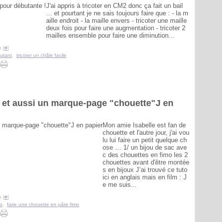
J'ai appris à tricoter en CM2 donc ça fait un bail
... et pourtant je ne sais toujours faire que : - la m
aille endroit - la maille envers - tricoter une maille
deux fois pour faire une augmentation - tricoter 2
mailles ensemble pour faire une diminution...
 [
#
]
utant
,
tricoter un châle facile
 et aussi un marque-page "chouette"J en
Mon amie Isabelle est fan de
chouette et l'autre jour, j'ai vou
lu lui faire un petit quelque ch
ose … 1/ un bijou de sac ave
c des chouettes en fimo les 2
chouettes avant d'être montée
s en bijoux J’ai trouvé ce tuto
ici en anglais mais en film : J
e me suis...
 [
#
]
mo
,
faire une chouette en pâte fimo