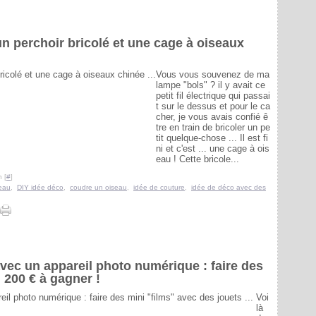
un perchoir bricolé et une cage à oiseaux
Vous vous souvenez de ma
lampe "bols" ? il y avait ce
petit fil électrique qui passai
t sur le dessus et pour le ca
cher, je vous avais confié ê
tre en train de bricoler un pe
tit quelque-chose ... Il est fi
ni et c'est ... une cage à ois
eau ! Cette bricole...
 [
#
]
eau
,
DIY idée déco
,
coudre un oiseau
,
idée de couture
,
idée de déco avec des
vec un appareil photo numérique : faire des
+ 200 € à gagner !
Voi
là