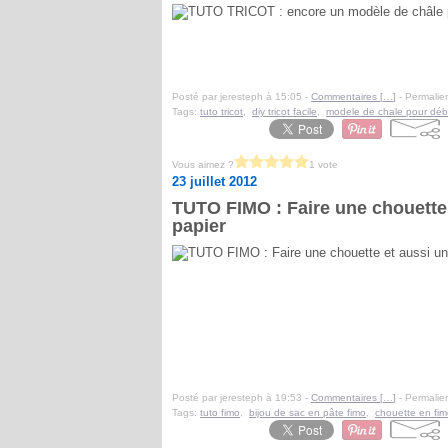
Posté par jeresteph à 15:05 -
Commentaires [
…
]
- Permalien
Tags:
tuto tricot
,
diy tricot facile
,
modele de chale pour déb
Vous aimez ?
1 vote
23 juillet 2012
TUTO FIMO : Faire une chouette
papier
Posté par jeresteph à 19:53 -
Commentaires [
…
]
- Permalien
Tags:
tuto fimo
,
bijou de sac en pâte fimo
,
chouette en fi