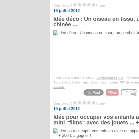
Vous aimez ?
0 vote
19 juillet 2012
Idée déco : Un oiseau en tissu, 
chinée ...
Posté par jeresteph à 19:10 -
Commentaires [
…
]
- Permalien
Tags:
idée créative
,
tuto déco
,
déco nature
,
DIY déco ois
oiseaux
Vous aimez ?
0 vote
15 juillet 2012
Idée pour occuper vos enfants a
mini "films" avec des jouets ... 