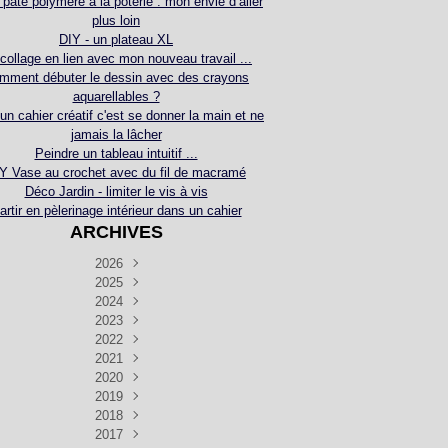
 pâte polymère à la poterie : mon envie d’aller
plus loin
DIY - un plateau XL
collage en lien avec mon nouveau travail ...
mment débuter le dessin avec des crayons
aquarellables ?
 un cahier créatif c'est se donner la main et ne
jamais la lâcher
Peindre un tableau intuitif ...
Y Vase au crochet avec du fil de macramé
Déco Jardin - limiter le vis à vis
artir en pèlerinage intérieur dans un cahier
ARCHIVES
2026
2025
Juillet
(5)
Décembre
2024
Juin
(4)
(4)
Novembre
Décembre
2023
Mai
(3)
(3)
(2)
Décembre
Novembre
Octobre
2022
Avril
(3)
(4)
(24)
(2)
Septembre
Novembre
Décembre
Octobre
2021
Mars
(3)
(5)
(3)
(5)
(1)
Septembre
Novembre
Décembre
Octobre
2020
Janvier
Août
(1)
(1)
(5)
(2)
(4)
(3)
Septembre
Novembre
Décembre
Octobre
2019
Juillet
Août
(2)
(2)
(6)
(5)
(7)
(3)
Septembre
Septembre
Novembre
Décembre
2018
Juillet
Août
Juin
(1)
(2)
(4)
(6)
(6)
(6)
(6)
Novembre
Décembre
Octobre
2017
Juillet
Août
Août
Juin
Mai
(1)
(4)
(4)
(2)
(1)
(5)
(4)
(1)