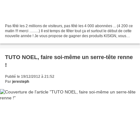
Pas fêté les 2 millions de visiteurs, pas fêté les 4 000 abonnées ... (4 200 ce
matin !!! merci ..........) Il est temps de fêter tout ça et surtout le début de cette
nouvelle année ! Je vous propose de gagner des produits KISIGN, vous
savez tous ces...
TUTO NOEL, faire soi-même un serre-tête renne
!
Publié le 19/12/2012 à 21:52
Par
jeresteph