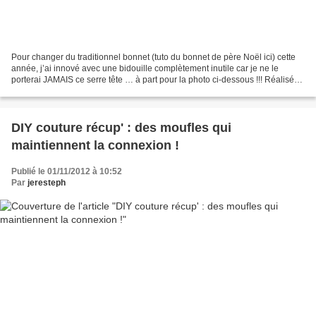
Pour changer du traditionnel bonnet (tuto du bonnet de père Noël ici) cette
année, j’ai innové avec une bidouille complètement inutile car je ne le
porterai JAMAIS ce serre tête … à part pour la photo ci-dessous !!! Réalisé
en quelques minutes, c'est...
DIY couture récup' : des moufles qui
maintiennent la connexion !
Publié le 01/11/2012 à 10:52
Par
jeresteph