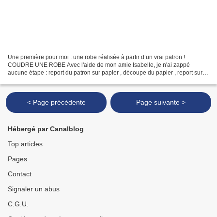
Une première pour moi : une robe réalisée à partir d’un vrai patron !
COUDRE UNE ROBE Avec l'aide de mon amie Isabelle, je n'ai zappé
aucune étape : report du patron sur papier , découpe du papier , report sur
tissu (avec les repères) , découpe du tissu...
< Page précédente
Page suivante >
Hébergé par Canalblog
Top articles
Pages
Contact
Signaler un abus
C.G.U.