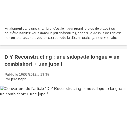
Finalement dans une chambre, c’est le lit qui prend le plus de place ( ou
peut-être habitez-vous dans un joli château ? ), donc si le dessus de lit n’est
pas en total accord avec les couleurs de la déco murale, ça peut vite faire …
bizarre, pas harmonieux...
DIY Reconstructing : une salopette longue = un
combishort + une jupe !
Publié le 10/07/2012 à 18:35
Par
jeresteph