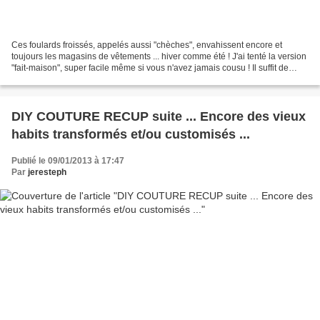
Ces foulards froissés, appelés aussi "chèches", envahissent encore et
toujours les magasins de vêtements ... hiver comme été ! J'ai tenté la version
"fait-maison", super facile même si vous n'avez jamais cousu ! Il suffit de
découper un rectangle (minimum...
DIY COUTURE RECUP suite ... Encore des vieux
habits transformés et/ou customisés ...
Publié le 09/01/2013 à 17:47
Par
jeresteph