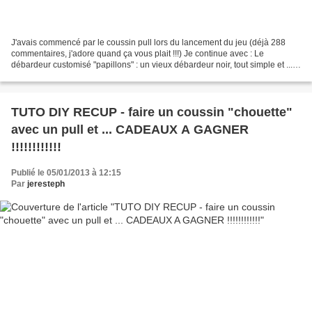
J'avais commencé par le coussin pull lors du lancement du jeu (déjà 288
commentaires, j'adore quand ça vous plait !!!) Je continue avec : Le
débardeur customisé "papillons" : un vieux débardeur noir, tout simple et ...
trop simple à force ! Je me suis...
TUTO DIY RECUP - faire un coussin "chouette"
avec un pull et ... CADEAUX A GAGNER
!!!!!!!!!!!!
Publié le 05/01/2013 à 12:15
Par
jeresteph