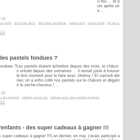
u feu … et p
uis après un
e...
 [
#
]
un profil
,
diy home deco
,
idée faire soi-même
,
sticker prof
,
sticker profil
,
diy deco
des pastels fondues ?
Les pastels étaient achetées depuis des mois, le châssi
s entoilé depuis des semaines ... il restait juste à trouver
le bon moment pour le faire avec Jérémy ! Et samedi der
nier, on a enfin collé nos pastels sur le châssis et dégaîn
é le sèche-cheveux !...
 [
#
]
ec les enfants
,
melting crayon art
,
tableau avec des pastels fondues
enfants - des super cadeaux à gagner !!!
L’an dernier, en mai, j’avais participé a