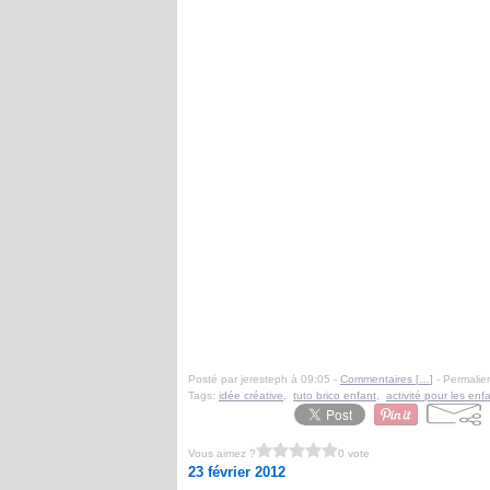
Posté par jeresteph à 09:05 -
Commentaires [
…
]
- Permalien
Tags:
idée créative
,
tuto brico enfant
,
activité pour les enf
Vous aimez ?
0 vote
23 février 2012