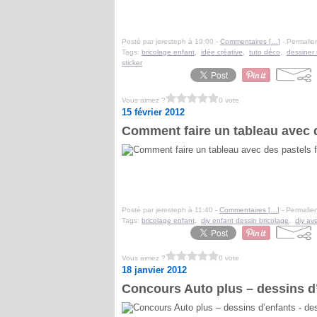
Posté par jeresteph à 19:00 -
Commentaires [
…
]
- Permalien
Tags:
bricolage enfant
,
idée créative
,
tuto déco
,
dessiner 
sticker
Vous aimez ?
0 vote
15 février 2012
Comment faire un tableau avec 
Posté par jeresteph à 11:40 -
Commentaires [
…
]
- Permalien
Tags:
bricolage enfant
,
diy enfant dessin bricolage
,
diy av
Vous aimez ?
0 vote
18 janvier 2012
Concours Auto plus – dessins d’