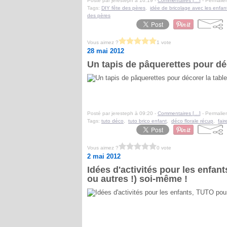
Posté par jeresteph à 16:19 -
Commentaires [
…
]
- Permalien
Tags:
DIY fête des pères
,
idée de bricolage avec les enfan
des pères
Vous aimez ?
1 vote
28 mai 2012
Un tapis de pâquerettes pour déco
Posté par jeresteph à 09:20 -
Commentaires [
…
]
- Permalien
Tags:
tuto déco
,
tuto brico enfant
,
déco florale récup
,
fai
Vous aimez ?
0 vote
2 mai 2012
Idées d'activités pour les enfant
ou autres !) soi-même !