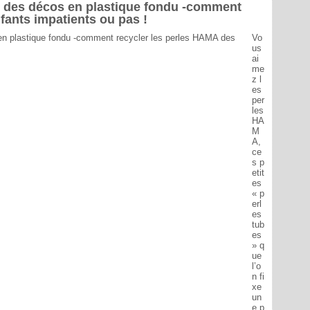
et des décos en plastique fondu -comment
fants impatients ou pas !
Vo
us
ai
me
z l
es
per
les
HA
M
A,
ce
s p
etit
es
« p
erl
es
tub
es
» q
ue
l’o
n fi
xe
un
e p