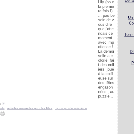
De la
Lily (pour
la premiè
re fois !)
... pas be
Un 
soin de v
Co
ous dire
que j'atte
ndais ce
Tenir
moment
avec imp
atience !
La demoi
DI
selle a c
olorié, fai
P
t des coll
iers, joué
à la coiff
euse sur
des têtes
engazon
nées , au
puzzle...
 [
#
]
ants
,
activités manuelles pour les filles
,
diy un puzzle soi-même