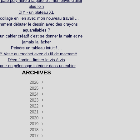
 pâte polymère à la poterie : mon envie d’aller
plus loin
DIY - un plateau XL
collage en lien avec mon nouveau travail ...
mment débuter le dessin avec des crayons
aquarellables ?
 un cahier créatif c'est se donner la main et ne
jamais la lâcher
Peindre un tableau intuitif ...
Y Vase au crochet avec du fil de macramé
Déco Jardin - limiter le vis à vis
artir en pèlerinage intérieur dans un cahier
ARCHIVES
2026
2025
Juillet
(5)
Décembre
2024
Juin
(4)
(4)
Novembre
Décembre
2023
Mai
(3)
(3)
(2)
Décembre
Novembre
Octobre
2022
Avril
(3)
(4)
(24)
(2)
Septembre
Novembre
Décembre
Octobre
2021
Mars
(3)
(5)
(3)
(5)
(1)
Septembre
Novembre
Décembre
Octobre
2020
Janvier
Août
(1)
(1)
(5)
(2)
(4)
(3)
Septembre
Novembre
Décembre
Octobre
2019
Juillet
Août
(2)
(2)
(6)
(5)
(7)
(3)
Septembre
Septembre
Novembre
Décembre
2018
Juillet
Août
Juin
(1)
(2)
(4)
(6)
(6)
(6)
(6)
Novembre
Décembre
Octobre
2017
Juillet
Août
Août
Juin
Mai
(1)
(4)
(4)
(2)
(1)
(5)
(4)
(1)