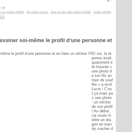
e...
 [
#
]
l en perles HAMA
,
diy perles hama
,
faire fondre des perles HAMA
,
perles HAMA
essiner soi-même le profil d’une personne et
Et oui, la ré
ponse avait
quasiment é
té trouvée «
une photo d
e ton fils en
train de souf
fler » a écrit
Lucie ! C’es
t ça mais pa
s une photo
: un sticker
de son profil
! Au début,
j’ai voulu m
ettre un dra
gon en train
de cracher d