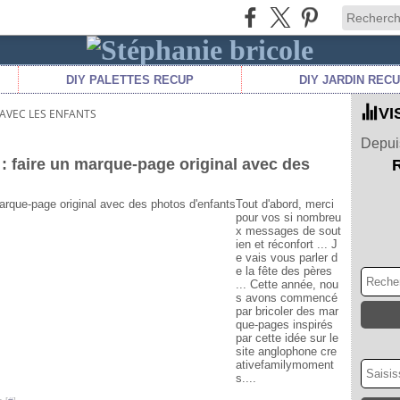
DIY PALETTES RECUP
DIY JARDIN REC
VI
 AVEC LES ENFANTS
Depuis
s : faire un marque-page original avec des
Tout d'abord, merci
pour vos si nombreu
x messages de sout
ien et réconfort ... J
e vais vous parler d
e la fête des pères
... Cette année, nou
s avons commencé
par bricoler des mar
que-pages inspirés
par cette idée sur le
site anglophone cre
ativefamilymoment
s....