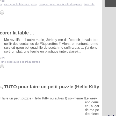
 [
#
]
ts
,
idée pour la fête des pères
,
marque page pour la fête des pères
,
tuto fête
rer la table ...
Me revoilà ... L'autre matin, Jérémy me dit "ce soir, je vais te c
ueillir des centaines de Pâquerettes !" Alors, en rentrant, je me
suis dit qu'un bol quadrillé de scotch ne suffira pas ... j'ai donc
sorti un plat, une feuille en plastique (intercalaire)...
 [
#
]
re une déco avec des Pâquerettes
s, TUTO pour faire un petit puzzle (Hello Kitty
Le week
end derni
er, j'ai gar
dé ma pe
tite nièce