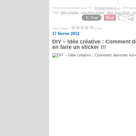
Posté par jeresteph à 21:30 -
Commentaires [
…
]
- Permalien
Tags:
idée créative
,
tuto brico enfant
,
idée déco récup
,
bo
Vous aimez ?
0 vote
17 février 2012
DIY – Idée créative : Comment d
en faire un sticker !!!