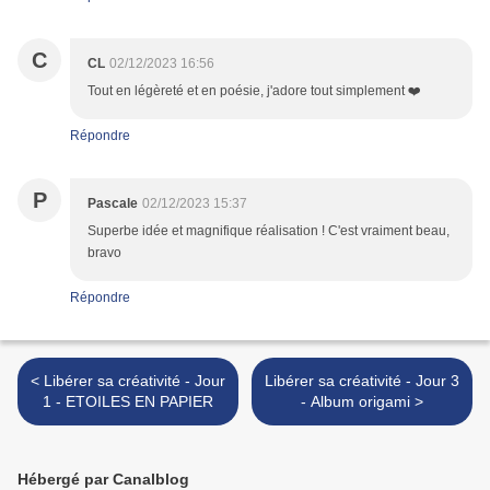
C
CL
02/12/2023 16:56
Tout en légèreté et en poésie, j'adore tout simplement ❤️
Répondre
P
Pascale
02/12/2023 15:37
Superbe idée et magnifique réalisation ! C'est vraiment beau,
bravo
Répondre
< Libérer sa créativité - Jour
Libérer sa créativité - Jour 3
1 - ETOILES EN PAPIER
- Album origami >
Hébergé par Canalblog