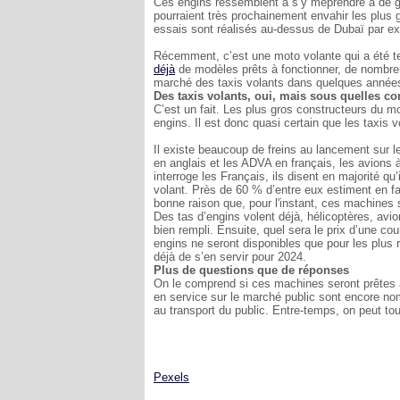
Ces engins ressemblent à s’y méprendre à de gros
pourraient très prochainement envahir les plus
essais sont réalisés au-dessus de Dubaï par e
Récemment, c’est une moto volante qui a été
déjà
de modèles prêts à fonctionner, de nombreu
marché des taxis volants dans quelques année
Des taxis volants, oui, mais sous quelles co
C’est un fait. Les plus gros constructeurs du 
engins. Il est donc quasi certain que les taxis 
Il existe beaucoup de freins au lancement sur 
en anglais et les ADVA en français, les avions à 
interroge les Français, ils disent en majorité q
volant. Près de 60 % d’entre eux estiment en f
bonne raison que, pour l'instant, ces machines 
Des tas d’engins volent déjà, hélicoptères, avio
bien rempli. Ensuite, quel sera le prix d’une cour
engins ne seront disponibles que pour les plus
déjà de s’en servir pour 2024.
Plus de questions que de réponses
On le comprend si ces machines seront prêtes 
en service sur le marché public sont encore no
au transport du public. Entre-temps, on peut to
Pexels