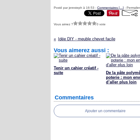
Posté par jeresteph à 16:53 -
Commentaires [
…
]
- Permalien
Vous aimez ?
0 vote
Idée DIY - meuble chevet facile
Vous aimerez aussi :
Tenir un cahier créatif -
suite
De la pâte polymè
poterie : mon env
d’aller plus loin
Commentaires
Ajouter un commentaire