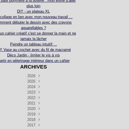
 pâte polymère à la poterie : mon envie d’aller
plus loin
DIY - un plateau XL
collage en lien avec mon nouveau travail ...
mment débuter le dessin avec des crayons
aquarellables ?
 un cahier créatif c'est se donner la main et ne
jamais la lâcher
Peindre un tableau intuitif ...
Y Vase au crochet avec du fil de macramé
Déco Jardin - limiter le vis à vis
artir en pèlerinage intérieur dans un cahier
ARCHIVES
2026
2025
Juillet
(5)
Décembre
2024
Juin
(4)
(4)
Novembre
Décembre
2023
Mai
(3)
(3)
(2)
Décembre
Novembre
Octobre
2022
Avril
(3)
(4)
(24)
(2)
Septembre
Novembre
Décembre
Octobre
2021
Mars
(3)
(5)
(3)
(5)
(1)
Septembre
Novembre
Décembre
Octobre
2020
Janvier
Août
(1)
(1)
(5)
(2)
(4)
(3)
Septembre
Novembre
Décembre
Octobre
2019
Juillet
Août
(2)
(2)
(6)
(5)
(7)
(3)
Septembre
Septembre
Novembre
Décembre
2018
Juillet
Août
Juin
(1)
(2)
(4)
(6)
(6)
(6)
(6)
Novembre
Décembre
Octobre
2017
Juillet
Août
Août
Juin
Mai
(1)
(4)
(4)
(2)
(1)
(5)
(4)
(1)