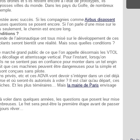
 drones et s’ils restent encore à l’état de prototypes, ils
 grosses villes du monde. Dans les pays du Golfe, de nombreux
xemple.
 testée avec succès. Si les compagnies comme
Airbus disposent
ses questions se posent encore. Si l’on parle d’une mise sur le
s seulement, le chemin est encore long.
nditions ?
monde de l’aéronautique ont tous misé sur le développement de ces
volants seront bientôt une réalité. Mais sous quelles conditions ?
le marché grand public de ce que l’on appelle désormais les VTOL
décollage et atterrissage vertical. Pour l’instant, lorsqu’on
u’ils ne se sentent pas en confiance pour monter dans un tel engin
ait que ces machines peuvent être dangereuses pour la simple et
sont conçues sans pilote.
ns privés, etc et ces ADVA vont devoir s’intégrer dans un ciel déjà
se et où seront-ils autorisés à voler ? Il est clair qu'au départ, ces
 riches. Et les plus téméraires… Mais
la mairie de Paris
envisage
à voler dans quelques années, les questions que posent leur mise
mbreuses. Le fret sera peut-être la première étape avant de passer
ujours rêver…