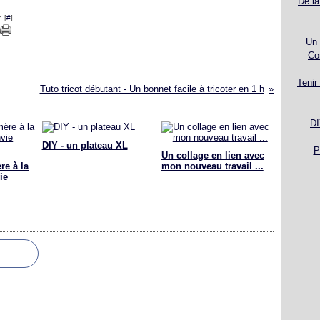
De la
 [
#
]
Un 
Co
Tenir
Tuto tricot débutant - Un bonnet facile à tricoter en 1 h
DI
DIY - un plateau XL
P
Un collage en lien avec
re à la
mon nouveau travail ...
ie