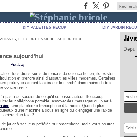
DIY PALETTES RECUP
DIY JARDIN REC
VI
S VOLANTS, LE FUTUR COMMENCE AUJOURD’HUI
Depuis
mence aujourd’hui
Pixabay
alité. Tous droits sortis de romans de science-fiction, ils existent
irculation et prendre ainsi d’assaut les villes modernes. Certaines
urs prototypes seront lancés sur le marché dans moins de trois
se concrétiser ?
 n'a pas à se soucier de ce qu’il se passe autour. Beaucoup
nsulter leur téléphone portable, envoyer des messages ou jouer à
asino
une plateforme francophone à la mode. Quoi de plus
 rouleaux d’une machine à sous en ligne ou d’engager une rapide
l’arrière d’un taxi ?
e de jouer à ses jeux préférés sur smartphone, mais vous pourrez
utonome.