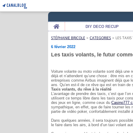
Home
DIY DECO RECUP
STÉPHANIE BRICOLE
>
CATEGORIES
>
LES TAXI
6 février 2022
Les taxis volants, le futur com
Voiture volante ou moto volante sont déjà une ré
déjà et n’attendent qu’une chose : être mis en c
entreprises comme Airbus imaginent déjà que le
ans. Qu’en est-il de ce rêve qui est en train de 
Taxis volants, du rêve à la réalité
L’avantage de prendre des taxis, c’est que l’on
utilisent ce temps libre dans les taxis pour co
des jeux en ligne, comme ceux du
Casino777 c
sympathique, en effet, que de faire tourner les
partie de vidéo poker, confortablement installé à 
Dans quelques années, il sera toujours possibl
le faire dans les airs, à bord d’un taxi volant a