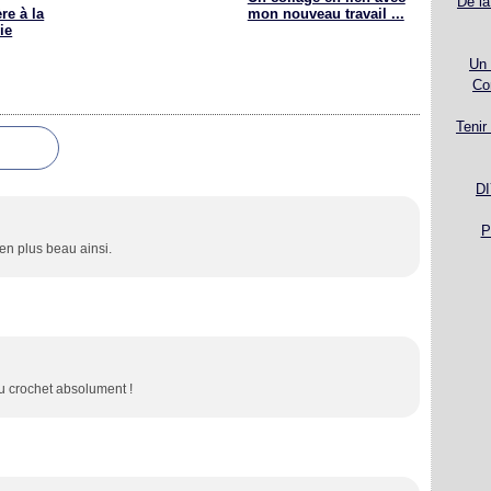
De la
re à la
mon nouveau travail ...
ie
Un 
Co
Tenir
DI
P
ien plus beau ainsi.
au crochet absolument !