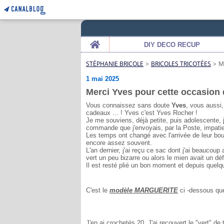
Home
DIY DECO RECUP
STÉPHANIE BRICOLE
>
BRICOLES TRICOTÉES
>
M
1 mai 2025
Merci Yves pour cette occasion 
Vous connaissez sans doute
Yves
, vous aussi
cadeaux ... ! Yves c'est Yves Rocher !
Je me souviens, déjà petite, puis adolescente, 
commande que j'envoyais, par la Poste, impatien
Les temps ont changé avec l'arrivée de leur bou
encore assez souvent.
L'an dernier, j'ai reçu ce sac dont j'ai beaucoup a
vert un peu bizarre ou alors le mien avait un déf
Il est resté plié un bon moment et depuis quelqu
C'est le
modèle MARGUERITE
ci -dessous que 
J'en ai crochetés 20. J'ai recouvert le "vert" de