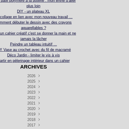
 pâte polymère à la poterie : mon envie d’aller
plus loin
DIY - un plateau XL
collage en lien avec mon nouveau travail ...
mment débuter le dessin avec des crayons
aquarellables ?
 un cahier créatif c'est se donner la main et ne
jamais la lâcher
Peindre un tableau intuitif ...
Y Vase au crochet avec du fil de macramé
Déco Jardin - limiter le vis à vis
artir en pèlerinage intérieur dans un cahier
ARCHIVES
2026
2025
Juillet
(5)
Décembre
2024
Juin
(4)
(4)
Novembre
Décembre
2023
Mai
(3)
(3)
(2)
Décembre
Novembre
Octobre
2022
Avril
(3)
(4)
(24)
(2)
Septembre
Novembre
Décembre
Octobre
2021
Mars
(3)
(5)
(3)
(5)
(1)
Septembre
Novembre
Décembre
Octobre
2020
Janvier
Août
(1)
(1)
(5)
(2)
(4)
(3)
Septembre
Novembre
Décembre
Octobre
2019
Juillet
Août
(2)
(2)
(6)
(5)
(7)
(3)
Septembre
Septembre
Novembre
Décembre
2018
Juillet
Août
Juin
(1)
(2)
(4)
(6)
(6)
(6)
(6)
Novembre
Décembre
Octobre
2017
Juillet
Août
Août
Juin
Mai
(1)
(4)
(4)
(2)
(1)
(5)
(4)
(1)