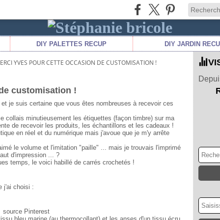
DIY PALETTES RECUP
DIY JARDIN REC
VI
ERCI YVES POUR CETTE OCCASION DE CUSTOMISATION !
Depuis
de customisation !
, et je suis certaine que vous êtes nombreuses à recevoir ces
je collais minutieusement les étiquettes (façon timbre) sur ma
te de recevoir les produits, les échantillons et les cadeaux !
tique en réel et du numérique mais j'avoue que je m'y arrête
imé le volume et l'imitation "paille" ... mais je trouvais l'imprimé
aut d'impression ... ?
es temps, le voici habillé de carrés crochetés !
j'ai choisi :
source Pinterest
 tissu bleu marine (au thermocollant) et les anses d'un tissu écru.