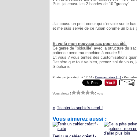
Puis j'ai cousu les 2 bandes de 10 "granny".
J'ai cousu un petit coeur qui s'envole sur le bas
et me suis servie de ce ruban comme un biais p
Et voilà mon nouveau sac pour cet été.
Ce genre de "bidouille" avec la structure du sac
patience avec ma machine à coudre !!!
Et vous ? vous tentez des customisations quand
J'espère que tout va bien, prenez soi de vous,
Stéphanie
Posté par jeresteph à 17:44 -
Commentaires [
…
]
- Permalien
Vous aimez ?
0 vote
Tricoter la sophie's scarf !
Vous aimerez aussi :
Tenir un cahier créatif -